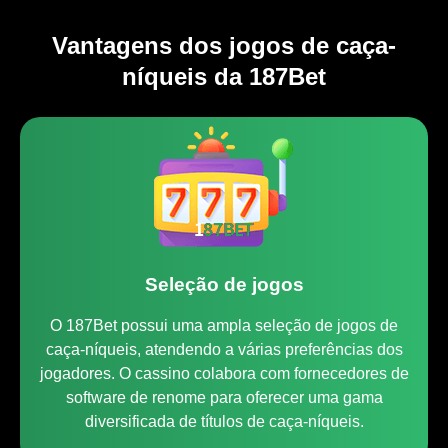
Vantagens dos jogos de caça-
níqueis da 187Bet
Seleção de jogos
O 187Bet possui uma ampla seleção de jogos de
caça-níqueis, atendendo a várias preferências dos
jogadores. O cassino colabora com fornecedores de
software de renome para oferecer uma gama
diversificada de títulos de caça-níqueis.