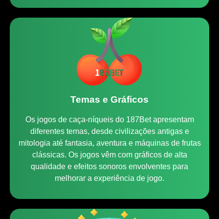
Temas e Gráficos
Os jogos de caça-níqueis do 187Bet apresentam
diferentes temas, desde civilizações antigas e
mitologia até fantasia, aventura e máquinas de frutas
clássicas. Os jogos vêm com gráficos de alta
qualidade e efeitos sonoros envolventes para
melhorar a experiência de jogo.