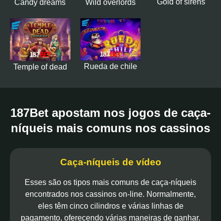
Gold of sirens
Wild overlords
Candy dreams
Rueda de chile
Temple of dead
187Bet apostam nos jogos de caça-
níqueis mais comuns nos cassinos
Caça-níqueis de vídeo
Esses são os tipos mais comuns de caça-níqueis
encontrados nos cassinos on-line. Normalmente,
eles têm cinco cilindros e várias linhas de
pagamento, oferecendo várias maneiras de ganhar.