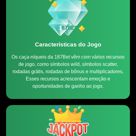
Características do Jogo
Os caça-níqueis da 187Bet vêm com vários recursos
de jogo, como símbolos wild, símbolos scatter,
rodadas grátis, rodadas de bônus e multiplicadores.
Esses recursos acrescentam emoção e
oportunidades de ganho ao jogo.