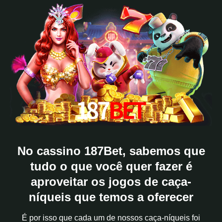
No cassino 187Bet, sabemos que
tudo o que você quer fazer é
aproveitar os jogos de caça-
níqueis que temos a oferecer
É por isso que cada um de nossos caça-níqueis foi