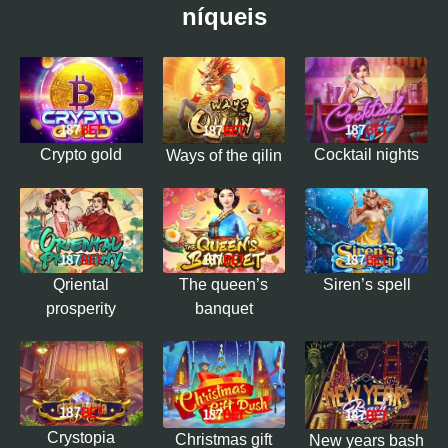
níqueis
Crypto gold
Cocktail nights
Ways of the qilin
The queen’s
Siren’s spell
Qriental
banquet
prosperity
Crystopia
Christmas gift
New years bash