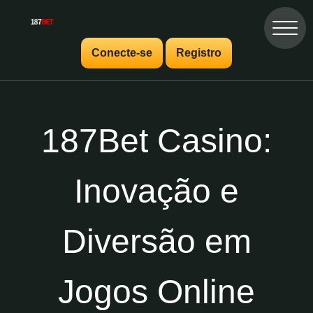
Conecte-se
Registro
187Bet Casino:
Inovação e
Diversão em
Jogos Online