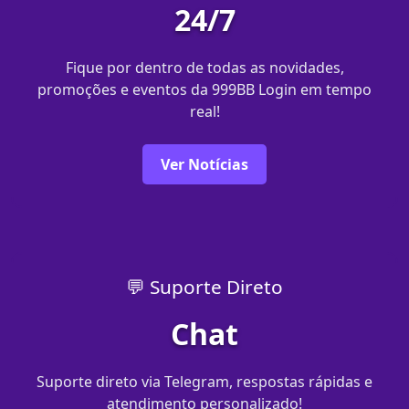
24/7
Fique por dentro de todas as novidades,
promoções e eventos da 999BB Login em tempo
real!
Ver Notícias
💬 Suporte Direto
Chat
Suporte direto via Telegram, respostas rápidas e
atendimento personalizado!