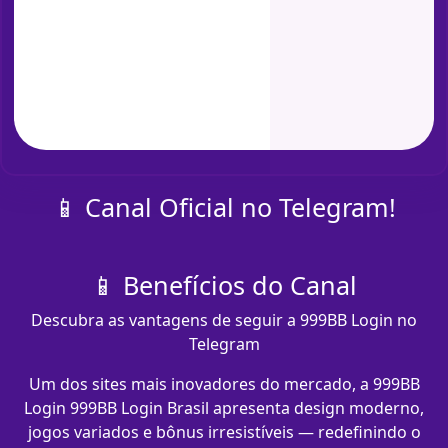
📱 Canal Oficial no Telegram!
📱 Benefícios do Canal
Descubra as vantagens de seguir a 999BB Login no
Telegram
Um dos sites mais inovadores do mercado, a 999BB
Login 999BB Login Brasil apresenta design moderno,
jogos variados e bônus irresistíveis — redefinindo o