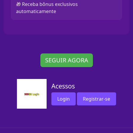
🎁 Receba bônus exclusivos
automaticamente
SEGUIR AGORA
Acessos
Login
Registrar-se