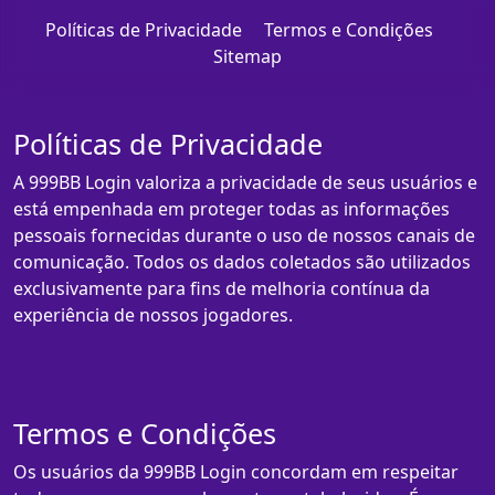
Políticas de Privacidade
Termos e Condições
Sitemap
Políticas de Privacidade
A 999BB Login valoriza a privacidade de seus usuários e
está empenhada em proteger todas as informações
pessoais fornecidas durante o uso de nossos canais de
comunicação. Todos os dados coletados são utilizados
exclusivamente para fins de melhoria contínua da
experiência de nossos jogadores.
Termos e Condições
Os usuários da 999BB Login concordam em respeitar