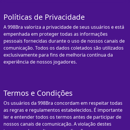
Políticas de Privacidade
A 998Bra valoriza a privacidade de seus usuários e está
empenhada em proteger todas as informações
pessoais fornecidas durante o uso de nossos canais de
comunicação. Todos os dados coletados são utilizados
exclusivamente para fins de melhoria contínua da
experiência de nossos jogadores.
Termos e Condições
Os usuários da 998Bra concordam em respeitar todas
as regras e regulamentos estabelecidos. É importante
ler e entender todos os termos antes de participar de
nossos canais de comunicação. A violação destes