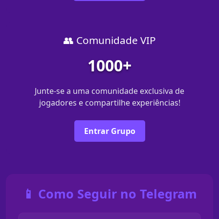
👥 Comunidade VIP
1000+
Junte-se a uma comunidade exclusiva de
jogadores e compartilhe experiências!
Entrar Grupo
📱 Como Seguir no Telegram