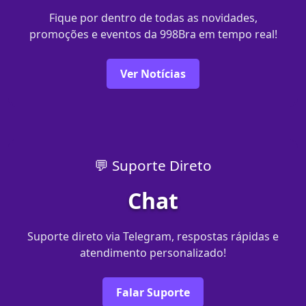
Fique por dentro de todas as novidades,
promoções e eventos da 998Bra em tempo real!
Ver Notícias
💬 Suporte Direto
Chat
Suporte direto via Telegram, respostas rápidas e
atendimento personalizado!
Falar Suporte