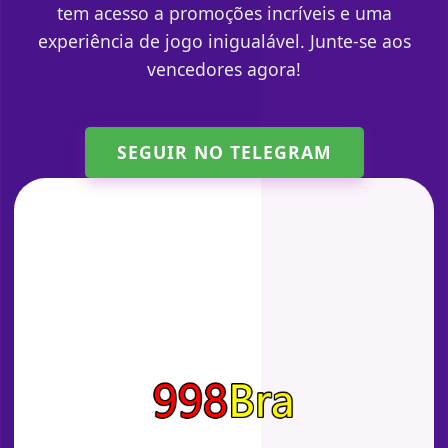
tem acesso a promoções incríveis e uma
experiência de jogo inigualável. Junte-se aos
vencedores agora!
SEGUIR NO TELEGRAM