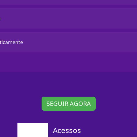
a
aticamente
SEGUIR AGORA
Acessos