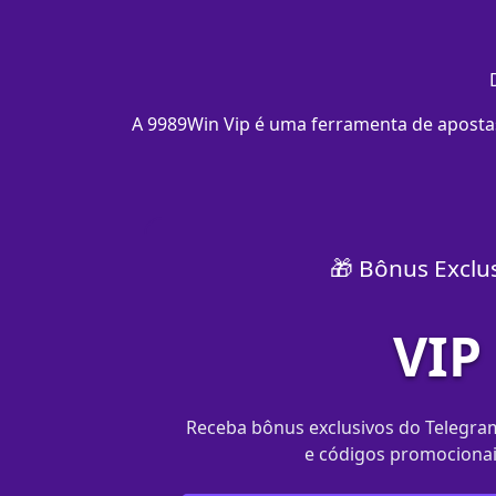
A 9989Win Vip é uma ferramenta de apostas
🎁 Bônus Exclu
VIP
Receba bônus exclusivos do Telegra
e códigos promocionai