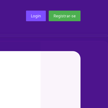
Login
Registrar-se