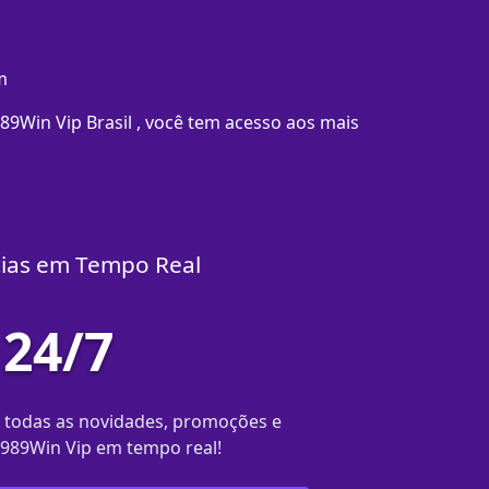
m
9Win Vip Brasil , você tem acesso aos mais
cias em Tempo Real
24/7
e todas as novidades, promoções e
9989Win Vip em tempo real!