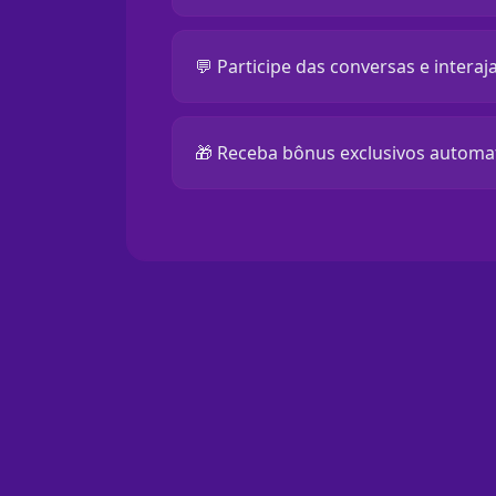
💬 Participe das conversas e interaj
🎁 Receba bônus exclusivos autom