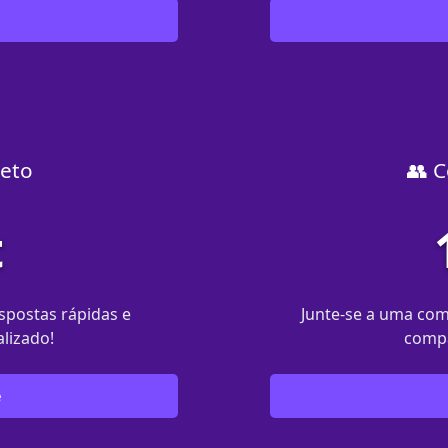
reto
👥 
t
espostas rápidas e
Junte-se a uma com
lizado!
compa
e