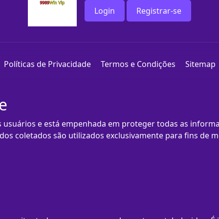
Login
Registrar-se
Políticas de Privacidade
Termos e Condições
Sitemap
de
us usuários e está empenhada em proteger todas as inform
os coletados são utilizados exclusivamente para fins de m