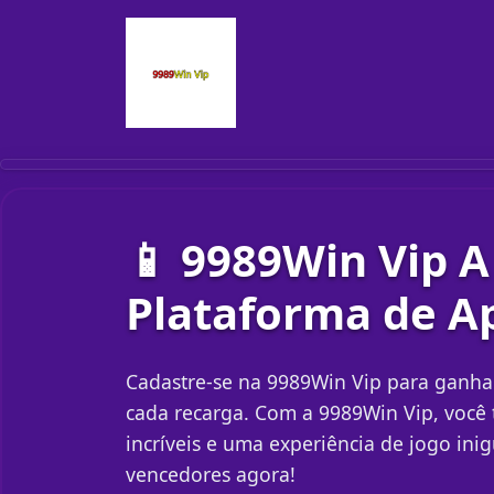
📱 9989Win Vip 
Plataforma de A
Cadastre-se na 9989Win Vip para ganha
cada recarga. Com a 9989Win Vip, você
incríveis e uma experiência de jogo inig
vencedores agora!