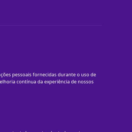
ações pessoais fornecidas durante o uso de
elhoria contínua da experiência de nossos