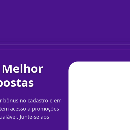
A Melhor
postas
r bônus no cadastro e em
 tem acesso a promoções
ualável. Junte-se aos