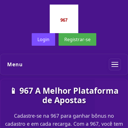
Login
Registrar-se
Menu
📱 967 A Melhor Plataforma
de Apostas
Cadastre-se na 967 para ganhar bônus no
cadastro e em cada recarga. Com a 967, você tem