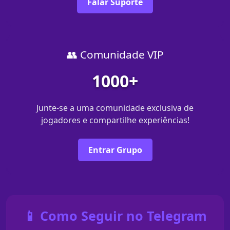
Falar Suporte
👥 Comunidade VIP
1000+
Junte-se a uma comunidade exclusiva de
jogadores e compartilhe experiências!
Entrar Grupo
📱 Como Seguir no Telegram