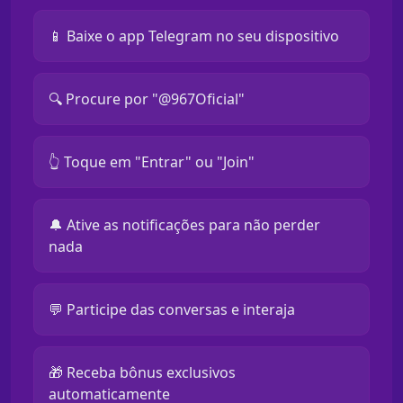
📱 Baixe o app Telegram no seu dispositivo
🔍 Procure por "@967Oficial"
👆 Toque em "Entrar" ou "Join"
🔔 Ative as notificações para não perder
nada
💬 Participe das conversas e interaja
🎁 Receba bônus exclusivos
automaticamente