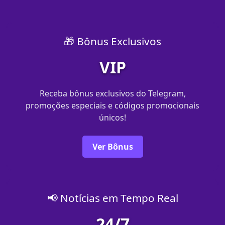
🎁 Bônus Exclusivos
VIP
Receba bônus exclusivos do Telegram,
promoções especiais e códigos promocionais
únicos!
Ver Bônus
📢 Notícias em Tempo Real
24/7