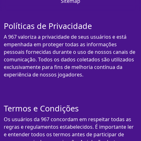
Sitemap
Políticas de Privacidade
A 967 valoriza a privacidade de seus usuários e está
empenhada em proteger todas as informações
pessoais fornecidas durante o uso de nossos canais de
comunicação. Todos os dados coletados são utilizados
exclusivamente para fins de melhoria contínua da
experiência de nossos jogadores.
Termos e Condições
Os usuários da 967 concordam em respeitar todas as
regras e regulamentos estabelecidos. É importante ler
e entender todos os termos antes de participar de