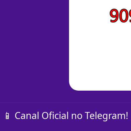
📱 Canal Oficial no Telegram!