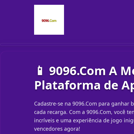
📱 9096.Com A M
Plataforma de A
Cadastre-se na 9096.Com para ganhar 
cada recarga. Com a 9096.Com, você t
incríveis e uma experiência de jogo inig
vencedores agora!