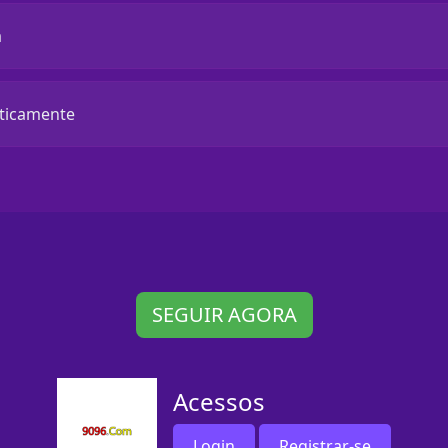
a
aticamente
SEGUIR AGORA
Acessos
Login
Registrar-se