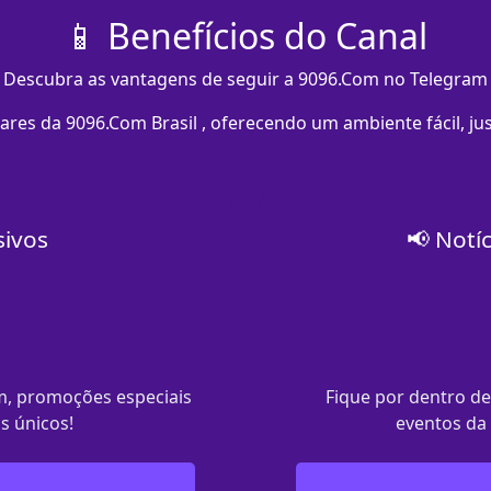
📱 Benefícios do Canal
Descubra as vantagens de seguir a 9096.Com no Telegram
es da 9096.Com Brasil , oferecendo um ambiente fácil, jus
sivos
📢 Notí
m, promoções especiais
Fique por dentro d
s únicos!
eventos da