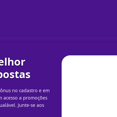
elhor
postas
bônus no cadastro e em
em acesso a promoções
ualável. Junte-se aos