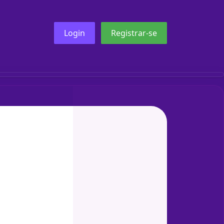
Login
Registrar-se