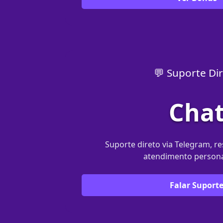
💬 Suporte Di
Cha
Suporte direto via Telegram, r
atendimento persona
Falar Suport