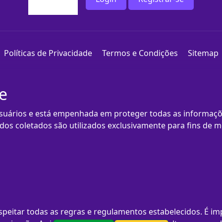
Políticas de Privacidade
Termos e Condições
Sitemap
de
usuários e está empenhada em proteger todas as informaçõ
os coletados são utilizados exclusivamente para fins de m
eitar todas as regras e regulamentos estabelecidos. É imp