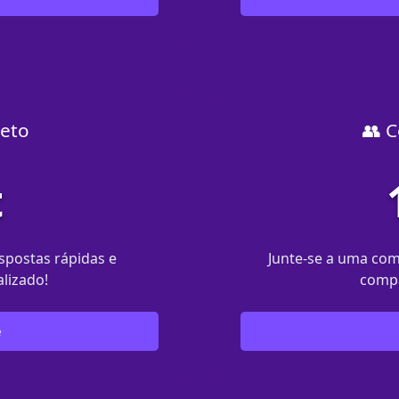
reto
👥 
t
espostas rápidas e
Junte-se a uma com
lizado!
compa
e