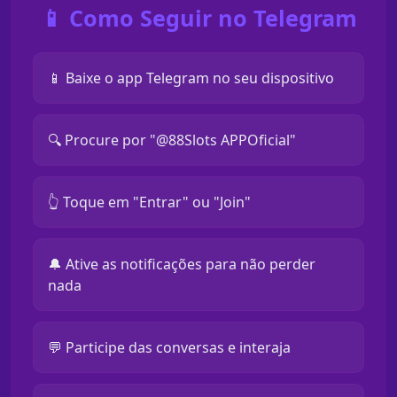
📱 Como Seguir no Telegram
📱 Baixe o app Telegram no seu dispositivo
🔍 Procure por "@88Slots APPOficial"
👆 Toque em "Entrar" ou "Join"
🔔 Ative as notificações para não perder
nada
💬 Participe das conversas e interaja