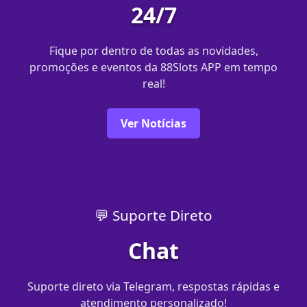
24/7
Fique por dentro de todas as novidades,
promoções e eventos da 88Slots APP em tempo
real!
Ver Notícias
💬 Suporte Direto
Chat
Suporte direto via Telegram, respostas rápidas e
atendimento personalizado!