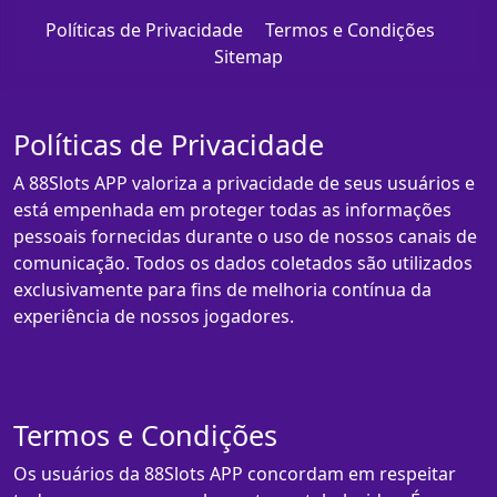
Políticas de Privacidade
Termos e Condições
Sitemap
Políticas de Privacidade
A 88Slots APP valoriza a privacidade de seus usuários e
está empenhada em proteger todas as informações
pessoais fornecidas durante o uso de nossos canais de
comunicação. Todos os dados coletados são utilizados
exclusivamente para fins de melhoria contínua da
experiência de nossos jogadores.
Termos e Condições
Os usuários da 88Slots APP concordam em respeitar