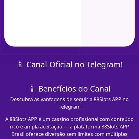
📱 Canal Oficial no Telegram!
📱 Benefícios do Canal
Descubra as vantagens de seguir a 88Slots APP no
Telegram
A 88Slots APP é um cassino profissional com conteúdo
rico e ampla aceitação — a plataforma 88Slots APP
Brasil oferece diversão sem limites com múltiplas