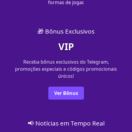
formas de jogar.
🎁 Bônus Exclusivos
VIP
Receba bônus exclusivos do Telegram,
promoções especiais e códigos promocionais
únicos!
Ver Bônus
📢 Notícias em Tempo Real