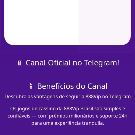
📱 Canal Oficial no Telegram!
📱 Benefícios do Canal
Descubra as vantagens de seguir a 888Vip no Telegram
Os jogos de cassino da 888Vip Brasil são simples e
confiáveis — com prêmios milionários e suporte 24h
para uma experiência tranquila.