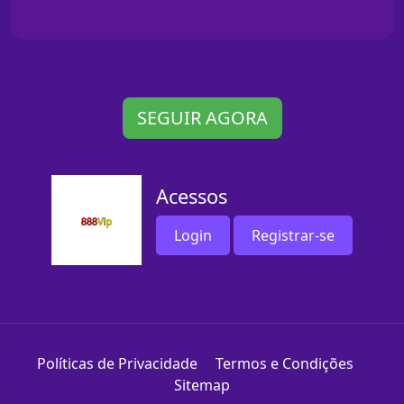
SEGUIR AGORA
Acessos
Login
Registrar-se
Políticas de Privacidade
Termos e Condições
Sitemap