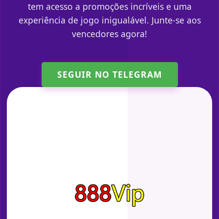
tem acesso a promoções incríveis e uma
experiência de jogo inigualável. Junte-se aos
vencedores agora!
SEGUIR NO TELEGRAM