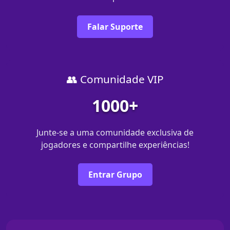
Falar Suporte
👥 Comunidade VIP
1000+
Junte-se a uma comunidade exclusiva de
jogadores e compartilhe experiências!
Entrar Grupo