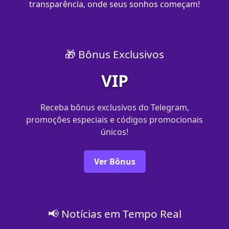
transparência, onde seus sonhos começam!
🎁 Bônus Exclusivos
VIP
Receba bônus exclusivos do Telegram,
promoções especiais e códigos promocionais
únicos!
Ver Bônus
📢 Notícias em Tempo Real