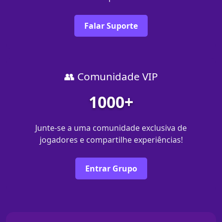
Falar Suporte
👥 Comunidade VIP
1000+
Junte-se a uma comunidade exclusiva de
jogadores e compartilhe experiências!
Entrar Grupo