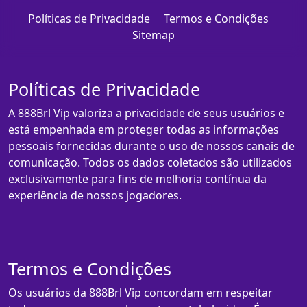
Políticas de Privacidade
Termos e Condições
Sitemap
Políticas de Privacidade
A 888Brl Vip valoriza a privacidade de seus usuários e
está empenhada em proteger todas as informações
pessoais fornecidas durante o uso de nossos canais de
comunicação. Todos os dados coletados são utilizados
exclusivamente para fins de melhoria contínua da
experiência de nossos jogadores.
Termos e Condições
Os usuários da 888Brl Vip concordam em respeitar