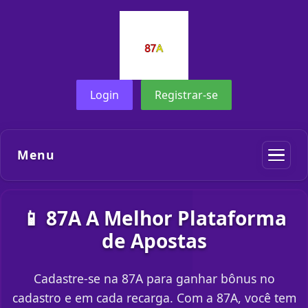
Login
Registrar-se
Menu
📱 87A A Melhor Plataforma
de Apostas
Cadastre-se na 87A para ganhar bônus no
cadastro e em cada recarga. Com a 87A, você tem