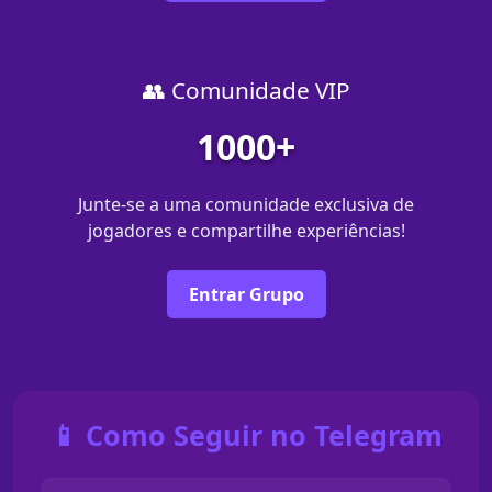
👥 Comunidade VIP
1000+
Junte-se a uma comunidade exclusiva de
jogadores e compartilhe experiências!
Entrar Grupo
📱 Como Seguir no Telegram