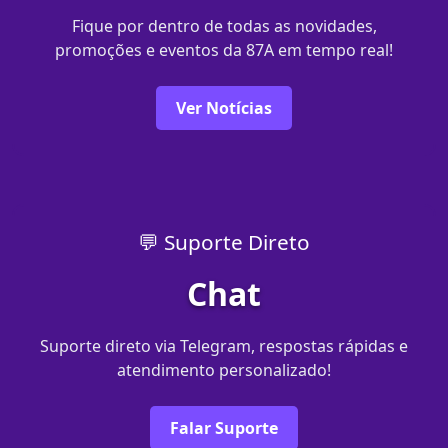
Fique por dentro de todas as novidades,
promoções e eventos da 87A em tempo real!
Ver Notícias
💬 Suporte Direto
Chat
Suporte direto via Telegram, respostas rápidas e
atendimento personalizado!
Falar Suporte