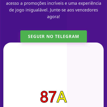
acesso a promoções incríveis e uma experiência
de jogo inigualável. Junte-se aos vencedores
agora!
SEGUIR NO TELEGRAM