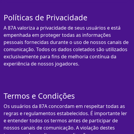
Políticas de Privacidade
A 87A valoriza a privacidade de seus usuários e está
empenhada em proteger todas as informações
pessoais fornecidas durante o uso de nossos canais de
comunicação. Todos os dados coletados são utilizados
exclusivamente para fins de melhoria contínua da
experiência de nossos jogadores.
Termos e Condições
Os usuários da 87A concordam em respeitar todas as
regras e regulamentos estabelecidos. É importante ler
e entender todos os termos antes de participar de
nossos canais de comunicação. A violação destes