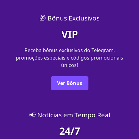
🎁 Bônus Exclusivos
VIP
Receba bônus exclusivos do Telegram,
promoções especiais e códigos promocionais
únicos!
Ver Bônus
📢 Notícias em Tempo Real
24/7