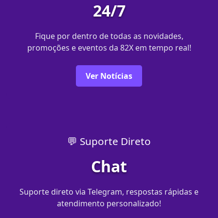
24/7
Fique por dentro de todas as novidades,
promoções e eventos da 82X em tempo real!
Ver Notícias
💬 Suporte Direto
Chat
Suporte direto via Telegram, respostas rápidas e
atendimento personalizado!