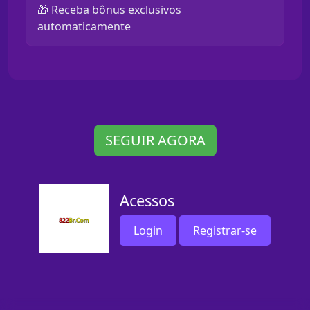
🎁 Receba bônus exclusivos
automaticamente
SEGUIR AGORA
Acessos
Login
Registrar-se