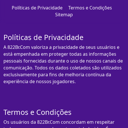
Políticas de Privacidade
Termos e Condições
Sitemap
Políticas de Privacidade
A 822Br.Com valoriza a privacidade de seus usuários e
está empenhada em proteger todas as informações
pessoais fornecidas durante o uso de nossos canais de
comunicação. Todos os dados coletados são utilizados
exclusivamente para fins de melhoria contínua da
experiência de nossos jogadores.
Termos e Condições
Os usuários da 822Br.Com concordam em respeitar