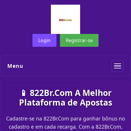
Login
Registrar-se
Menu
📱 822Br.Com A Melhor
Plataforma de Apostas
Cadastre-se na 822Br.Com para ganhar bônus no
cadastro e em cada recarga. Com a 822Br.Com,