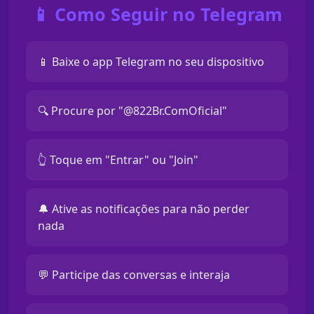
📱 Como Seguir no Telegram
📱 Baixe o app Telegram no seu dispositivo
🔍 Procure por "@822Br.ComOficial"
👆 Toque em "Entrar" ou "Join"
🔔 Ative as notificações para não perder
nada
💬 Participe das conversas e interaja