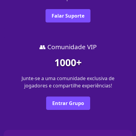
Falar Suporte
👥 Comunidade VIP
1000+
Junte-se a uma comunidade exclusiva de
jogadores e compartilhe experiências!
Entrar Grupo