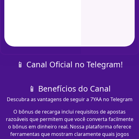
📱 Canal Oficial no Telegram!
📱 Benefícios do Canal
Descubra as vantagens de seguir a 7YAA no Telegram
O bônus de recarga inclui requisitos de apostas
razoáveis que permitem que você converta facilmente
o bônus em dinheiro real. Nossa plataforma oferece
ferramentas que mostram claramente quais jogos