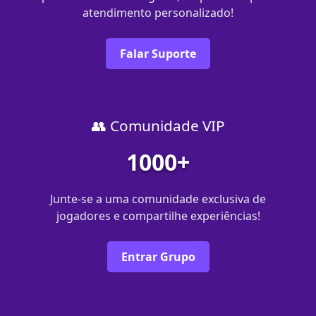
atendimento personalizado!
Falar Suporte
👥 Comunidade VIP
1000+
Junte-se a uma comunidade exclusiva de
jogadores e compartilhe experiências!
Entrar Grupo