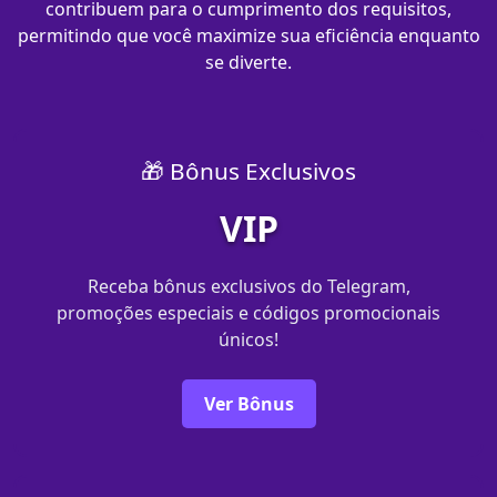
contribuem para o cumprimento dos requisitos,
permitindo que você maximize sua eficiência enquanto
se diverte.
🎁 Bônus Exclusivos
VIP
Receba bônus exclusivos do Telegram,
promoções especiais e códigos promocionais
únicos!
Ver Bônus