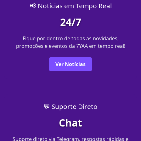
📢 Notícias em Tempo Real
24/7
Fique por dentro de todas as novidades,
promoções e eventos da 7YAA em tempo real!
Ver Notícias
💬 Suporte Direto
Chat
Suporte direto via Telegram, respostas rápidas e