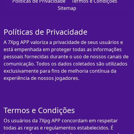
Políticas de Privacidade
Termos e Condições
Sitemap
Políticas de Privacidade
A 7Xpg APP valoriza a privacidade de seus usuários e
está empenhada em proteger todas as informações
pessoais fornecidas durante o uso de nossos canais de
comunicação. Todos os dados coletados são utilizados
exclusivamente para fins de melhoria contínua da
experiência de nossos jogadores.
Termos e Condições
Os usuários da 7Xpg APP concordam em respeitar
todas as regras e regulamentos estabelecidos. É