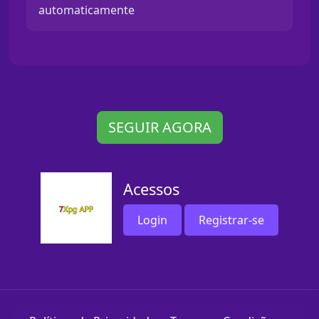
automaticamente
SEGUIR AGORA
Acessos
Login
Registrar-se