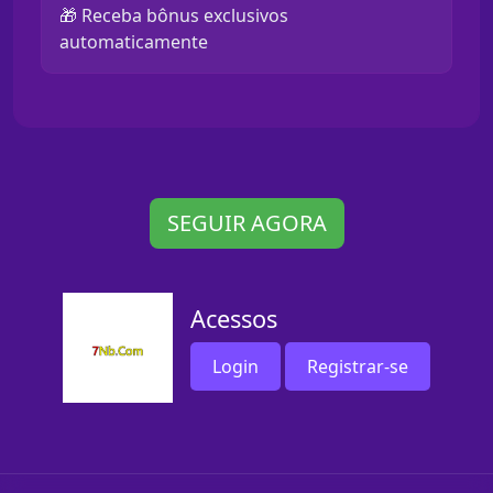
🎁 Receba bônus exclusivos
automaticamente
SEGUIR AGORA
Acessos
Login
Registrar-se