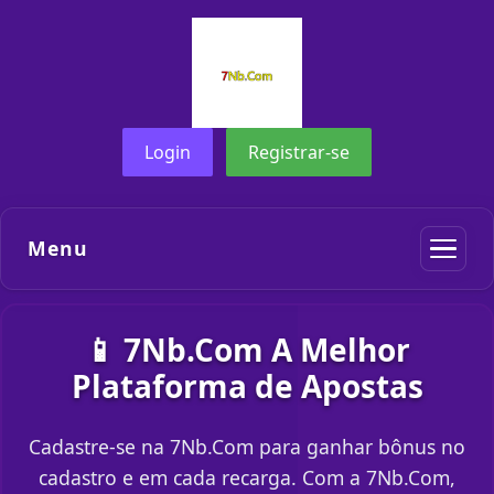
Login
Registrar-se
Menu
📱 7Nb.Com A Melhor
Plataforma de Apostas
Cadastre-se na 7Nb.Com para ganhar bônus no
cadastro e em cada recarga. Com a 7Nb.Com,