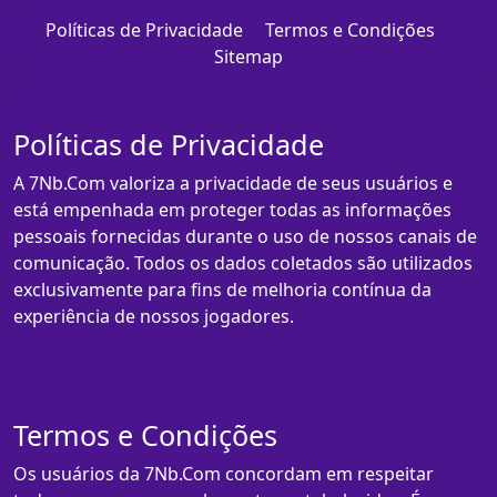
Políticas de Privacidade
Termos e Condições
Sitemap
Políticas de Privacidade
A 7Nb.Com valoriza a privacidade de seus usuários e
está empenhada em proteger todas as informações
pessoais fornecidas durante o uso de nossos canais de
comunicação. Todos os dados coletados são utilizados
exclusivamente para fins de melhoria contínua da
experiência de nossos jogadores.
Termos e Condições
Os usuários da 7Nb.Com concordam em respeitar