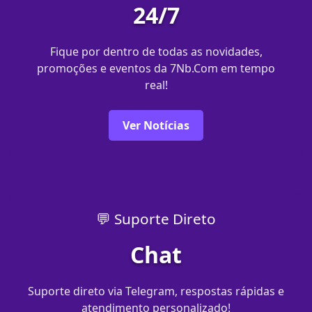
24/7
Fique por dentro de todas as novidades,
promoções e eventos da 7Nb.Com em tempo
real!
Ver Notícias
💬 Suporte Direto
Chat
Suporte direto via Telegram, respostas rápidas e
atendimento personalizado!