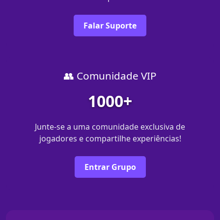
Falar Suporte
👥 Comunidade VIP
1000+
Junte-se a uma comunidade exclusiva de
jogadores e compartilhe experiências!
Entrar Grupo