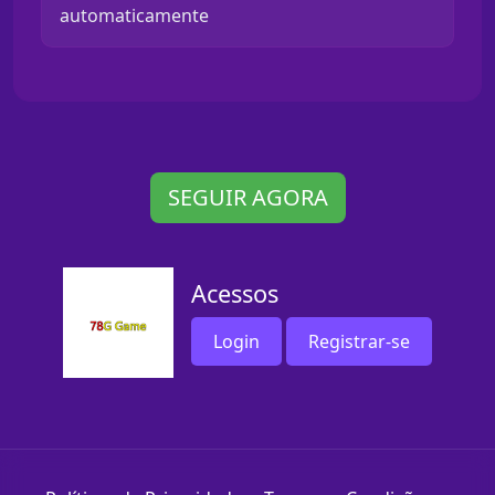
automaticamente
SEGUIR AGORA
Acessos
Login
Registrar-se