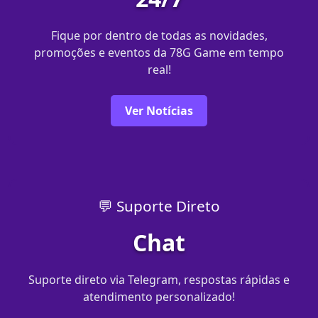
Fique por dentro de todas as novidades,
promoções e eventos da 78G Game em tempo
real!
Ver Notícias
💬 Suporte Direto
Chat
Suporte direto via Telegram, respostas rápidas e
atendimento personalizado!