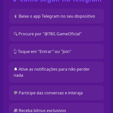
📱 Baixe o app Telegram no seu dispositivo
🔍 Procure por "@78G GameOficial"
👆 Toque em "Entrar" ou "Join"
🔔 Ative as notificações para não perder
nada
💬 Participe das conversas e interaja
🎁 Receba bônus exclusivos