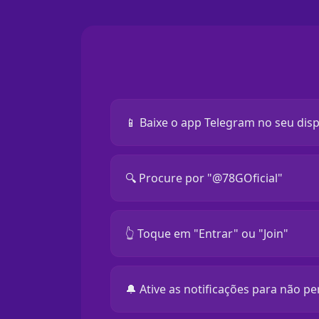
📱 Baixe o app Telegram no seu disp
🔍 Procure por "@78GOficial"
👆 Toque em "Entrar" ou "Join"
🔔 Ative as notificações para não p