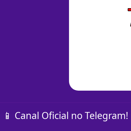
📱 Canal Oficial no Telegram!