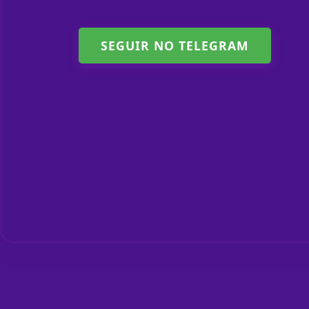
SEGUIR NO TELEGRAM