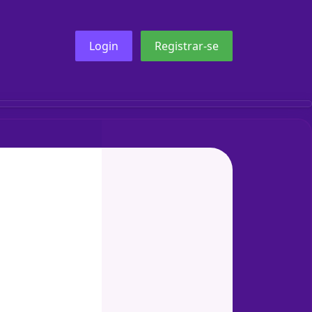
Login
Registrar-se