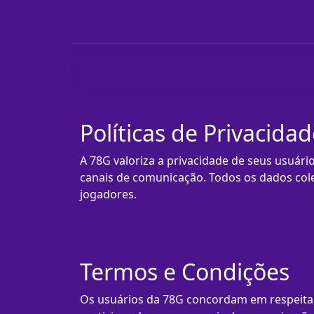
Políticas de Privacida
A 78G valoriza a privacidade de seus usuár
canais de comunicação. Todos os dados cole
jogadores.
Termos e Condições
Os usuários da 78G concordam em respeitar 