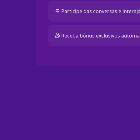
💬 Participe das conversas e interaj
🎁 Receba bônus exclusivos autom