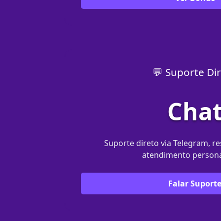
💬 Suporte Di
Cha
Suporte direto via Telegram, r
atendimento persona
Falar Suport