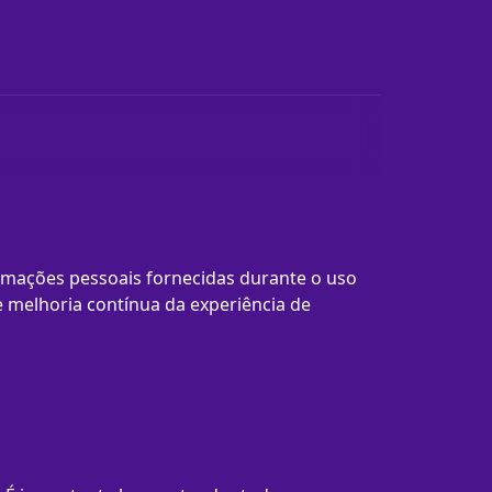
ormações pessoais fornecidas durante o uso
e melhoria contínua da experiência de