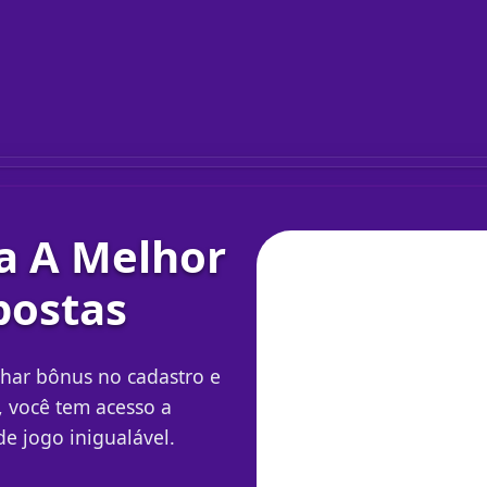
a A Melhor
postas
nhar bônus no cadastro e
 você tem acesso a
e jogo inigualável.