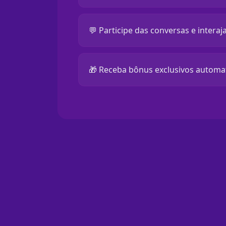
💬 Participe das conversas e interaj
🎁 Receba bônus exclusivos autom