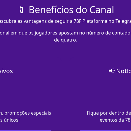
📱 Benefícios do Canal
scubra as vantagens de seguir a 78F Plataforma no Teleg
cional em que os jogadores apostam no número de contador
de quatro.
sivos
📢 Notí
m, promoções especiais
Fique por dentro d
s únicos!
eventos da 78