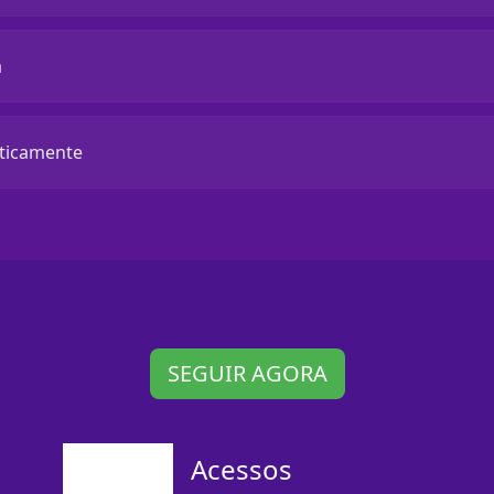
a
aticamente
SEGUIR AGORA
Acessos