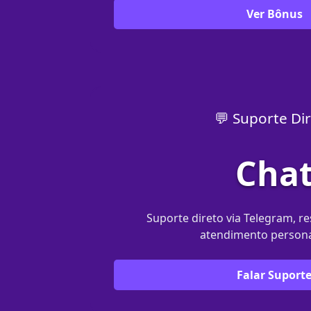
Ver Bônus
💬 Suporte Di
Cha
Suporte direto via Telegram, r
atendimento persona
Falar Suport