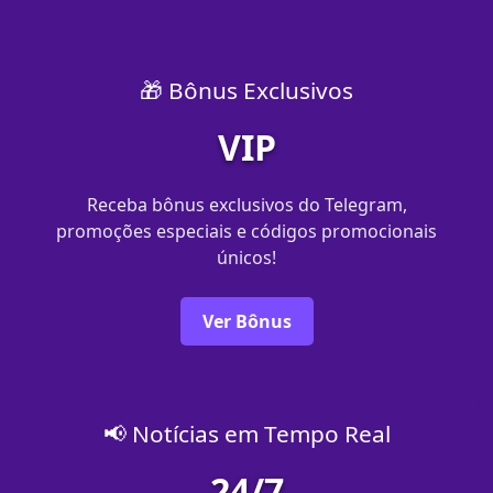
🎁 Bônus Exclusivos
VIP
Receba bônus exclusivos do Telegram,
promoções especiais e códigos promocionais
únicos!
Ver Bônus
📢 Notícias em Tempo Real
24/7