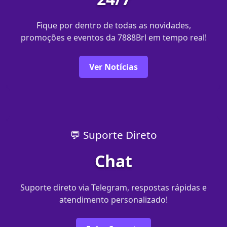
Fique por dentro de todas as novidades,
promoções e eventos da 7888Brl em tempo real!
Ver Notícias
💬 Suporte Direto
Chat
Suporte direto via Telegram, respostas rápidas e
atendimento personalizado!