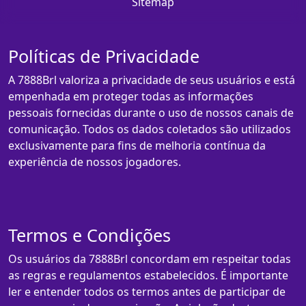
Sitemap
Políticas de Privacidade
A 7888Brl valoriza a privacidade de seus usuários e está
empenhada em proteger todas as informações
pessoais fornecidas durante o uso de nossos canais de
comunicação. Todos os dados coletados são utilizados
exclusivamente para fins de melhoria contínua da
experiência de nossos jogadores.
Termos e Condições
Os usuários da 7888Brl concordam em respeitar todas
as regras e regulamentos estabelecidos. É importante
ler e entender todos os termos antes de participar de