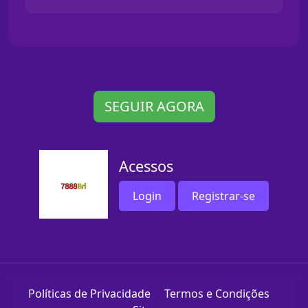
SEGUIR AGORA
Acessos
Login
Registrar-se
Políticas de Privacidade
Termos e Condições