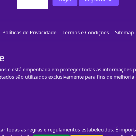
Políticas de Privacidade
Termos e Condições
Sitemap
de
ários e está empenhada em proteger todas as informações 
tados são utilizados exclusivamente para fins de melhoria
r todas as regras e regulamentos estabelecidos. É import