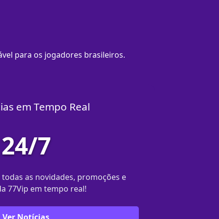
vel para os jogadores brasileiros.
cias em Tempo Real
24/7
e todas as novidades, promoções e
da 77Vip em tempo real!
Ver Notícias