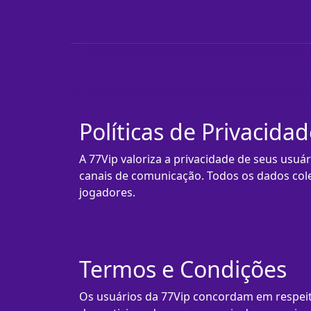
Políticas de Privacida
A 77Vip valoriza a privacidade de seus usu
canais de comunicação. Todos os dados cole
jogadores.
Termos e Condições
Os usuários da 77Vip concordam em respeita