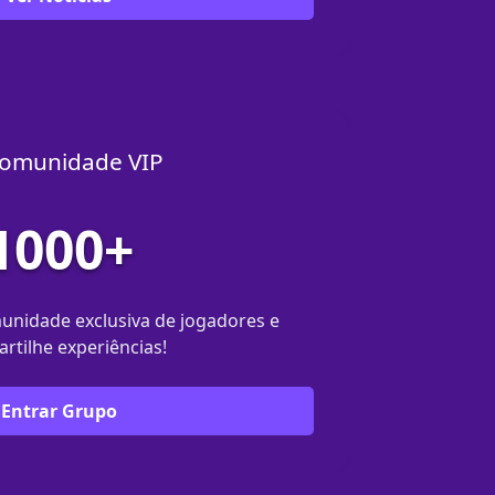
Comunidade VIP
1000+
unidade exclusiva de jogadores e
rtilhe experiências!
Entrar Grupo