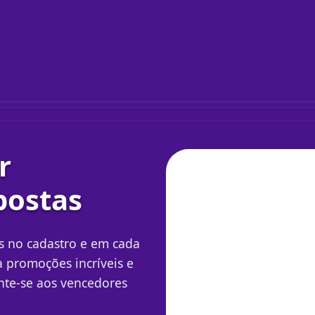
r
postas
s no cadastro e em cada
a promoções incríveis e
unte-se aos vencedores