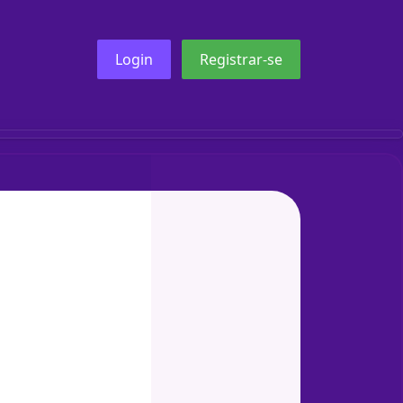
Login
Registrar-se