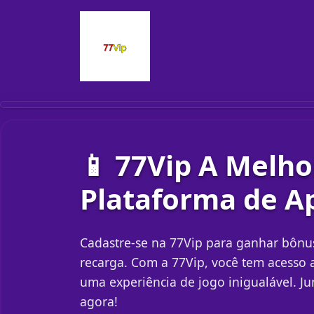
📱 77Vip A Melho
Plataforma de A
Cadastre-se na 77Vip para ganhar bônu
recarga. Com a 77Vip, você tem acesso 
uma experiência de jogo inigualável. J
agora!