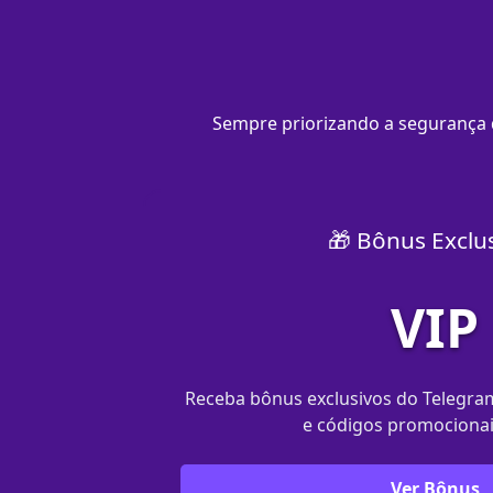
Sempre priorizando a segurança do
🎁 Bônus Exclu
VIP
Receba bônus exclusivos do Telegra
e códigos promocionai
Ver Bônus