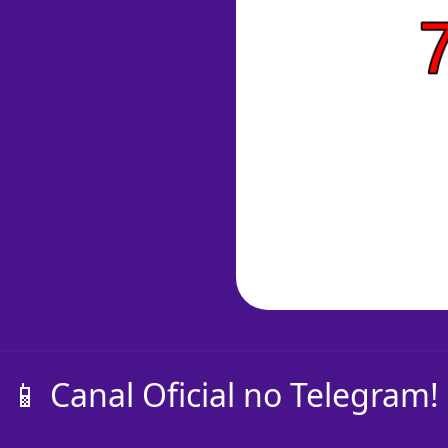
📱 Canal Oficial no Telegram!