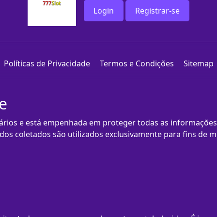
Login
Registrar-se
Políticas de Privacidade
Termos e Condições
Sitemap
de
suários e está empenhada em proteger todas as informações
os coletados são utilizados exclusivamente para fins de m