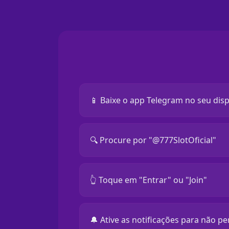
📱 Baixe o app Telegram no seu disp
🔍 Procure por "@777SlotOficial"
👆 Toque em "Entrar" ou "Join"
🔔 Ative as notificações para não p