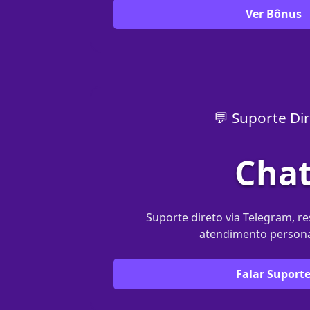
Ver Bônus
💬 Suporte Di
Cha
Suporte direto via Telegram, r
atendimento persona
Falar Suport