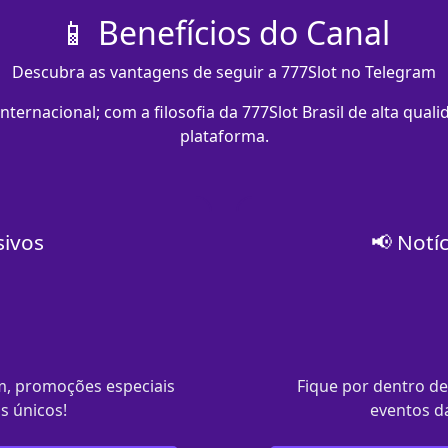
📱 Benefícios do Canal
Descubra as vantagens de seguir a 777Slot no Telegram
ternacional; com a filosofia da 777Slot Brasil de alta qua
plataforma.
sivos
📢 Notí
m, promoções especiais
Fique por dentro d
s únicos!
eventos d