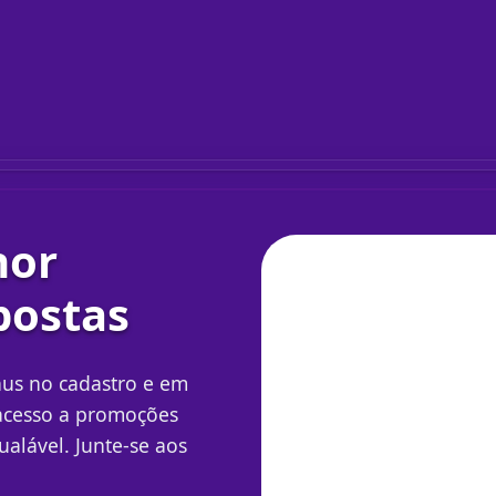
hor
postas
nus no cadastro e em
 acesso a promoções
ualável. Junte-se aos