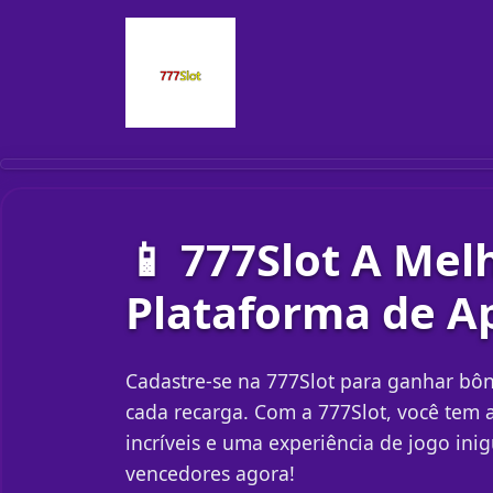
📱 777Slot A Mel
Plataforma de A
Cadastre-se na 777Slot para ganhar bô
cada recarga. Com a 777Slot, você tem
incríveis e uma experiência de jogo inig
vencedores agora!