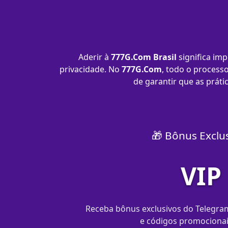
Aderir à
777G.Com Brasil
significa imp
privacidade. No
777G.Com
, todo o process
de garantir que as prát
🎁 Bônus Exclu
VIP
Receba bônus exclusivos do Telegra
e códigos promocionai