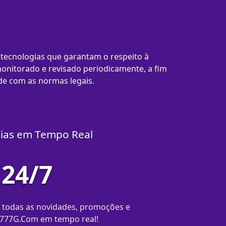
r tecnologias que garantam o respeito à
onitorado e revisado periodicamente, a fim
de com as normas legais.
cias em Tempo Real
24/7
e todas as novidades, promoções e
 777G.Com em tempo real!