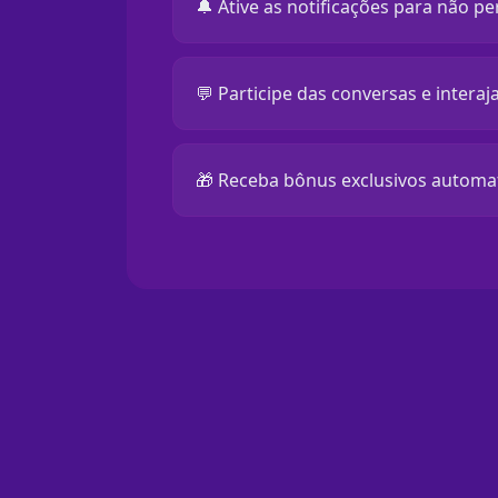
🔔 Ative as notificações para não p
💬 Participe das conversas e interaj
🎁 Receba bônus exclusivos autom