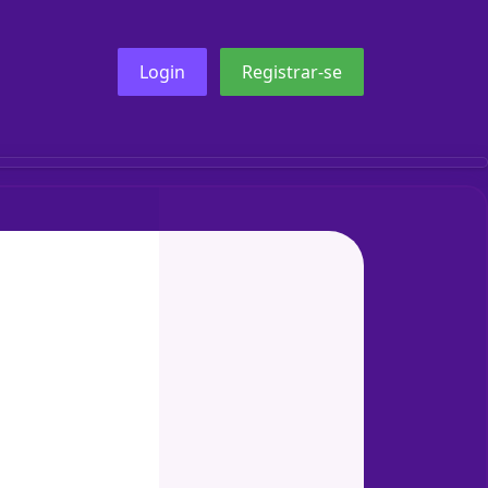
Login
Registrar-se