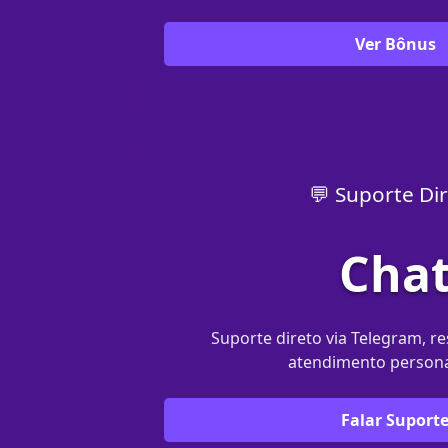
Ver Bônus
💬 Suporte Di
Cha
Suporte direto via Telegram, r
atendimento persona
Falar Suport