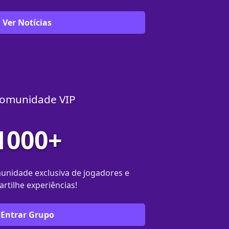
Ver Notícias
Comunidade VIP
1000+
unidade exclusiva de jogadores e
rtilhe experiências!
Entrar Grupo