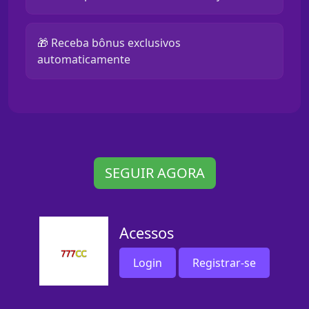
🎁 Receba bônus exclusivos
automaticamente
SEGUIR AGORA
Acessos
Login
Registrar-se