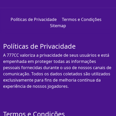
Políticas de Privacidade
Termos e Condições
Sitemap
Políticas de Privacidade
A 777CC valoriza a privacidade de seus usuários e está
empenhada em proteger todas as informações
pessoais fornecidas durante o uso de nossos canais de
comunicação. Todos os dados coletados são utilizados
exclusivamente para fins de melhoria contínua da
experiência de nossos jogadores.
Termos e Condições