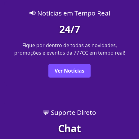
📢 Notícias em Tempo Real
24/7
Fique por dentro de todas as novidades,
promoções e eventos da 777CC em tempo real!
Ver Notícias
💬 Suporte Direto
Chat