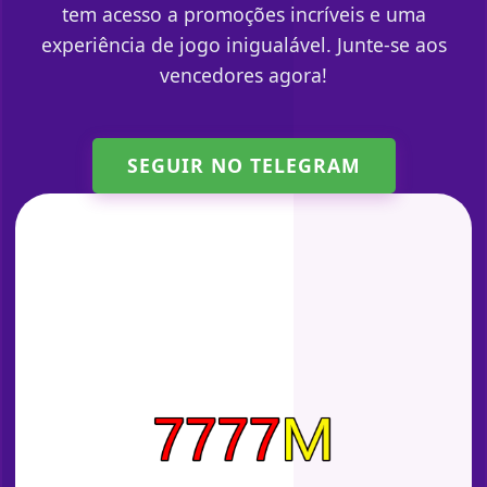
tem acesso a promoções incríveis e uma
experiência de jogo inigualável. Junte-se aos
vencedores agora!
SEGUIR NO TELEGRAM