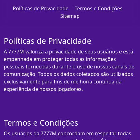
Políticas de Privacidade
Termos e Condições
Sitemap
Políticas de Privacidade
A 7777M valoriza a privacidade de seus usuários e está
empenhada em proteger todas as informações
pessoais fornecidas durante o uso de nossos canais de
comunicação. Todos os dados coletados são utilizados
exclusivamente para fins de melhoria contínua da
experiência de nossos jogadores.
Termos e Condições
Os usuários da 7777M concordam em respeitar todas