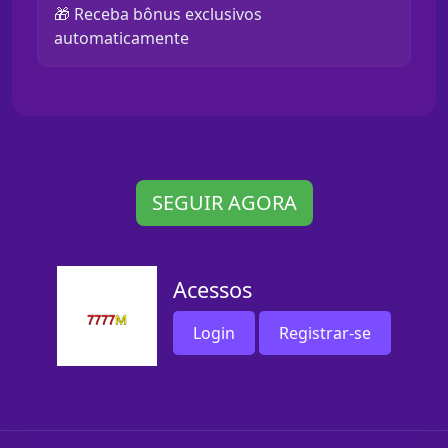
🎁 Receba bônus exclusivos
automaticamente
SEGUIR AGORA
Acessos
Login
Registrar-se