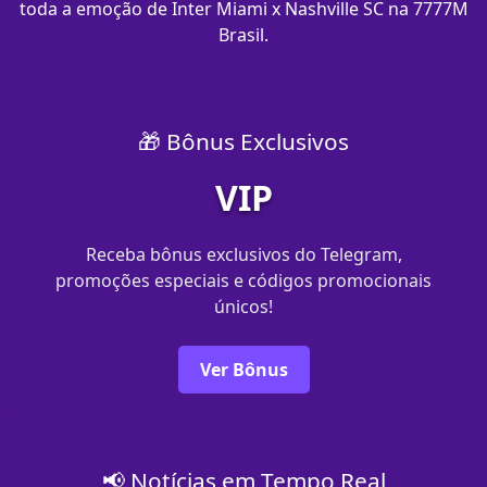
toda a emoção de Inter Miami x Nashville SC na 7777M
Brasil.
🎁 Bônus Exclusivos
VIP
Receba bônus exclusivos do Telegram,
promoções especiais e códigos promocionais
únicos!
Ver Bônus
📢 Notícias em Tempo Real