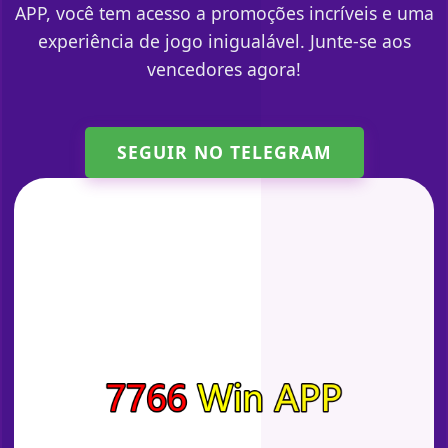
APP, você tem acesso a promoções incríveis e uma
experiência de jogo inigualável. Junte-se aos
vencedores agora!
SEGUIR NO TELEGRAM