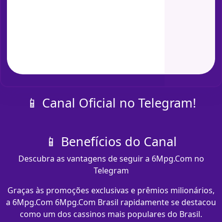
📱 Canal Oficial no Telegram!
📱 Benefícios do Canal
Descubra as vantagens de seguir a 6Mpg.Com no
Telegram
Graças às promoções exclusivas e prêmios milionários,
a 6Mpg.Com 6Mpg.Com Brasil rapidamente se destacou
como um dos cassinos mais populares do Brasil.