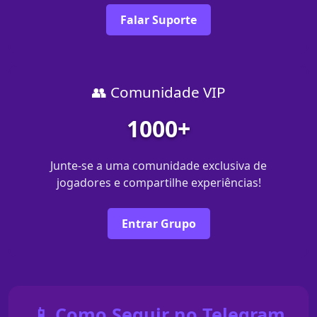
Falar Suporte
👥 Comunidade VIP
1000+
Junte-se a uma comunidade exclusiva de
jogadores e compartilhe experiências!
Entrar Grupo
📱 Como Seguir no Telegram