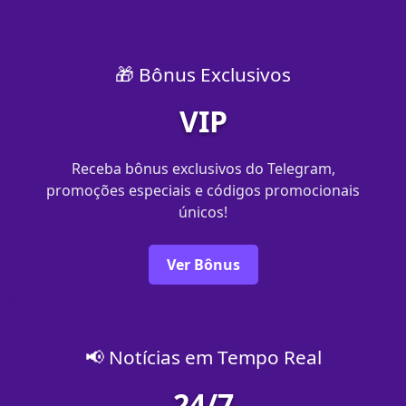
🎁 Bônus Exclusivos
VIP
Receba bônus exclusivos do Telegram,
promoções especiais e códigos promocionais
únicos!
Ver Bônus
📢 Notícias em Tempo Real
24/7