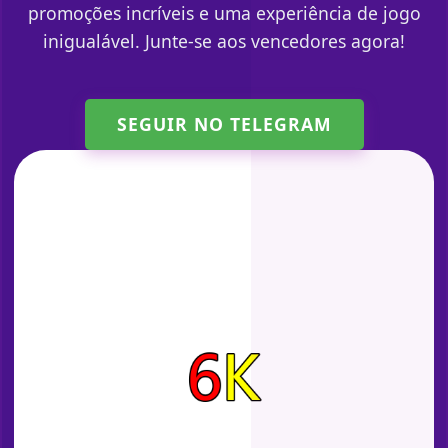
promoções incríveis e uma experiência de jogo
inigualável. Junte-se aos vencedores agora!
SEGUIR NO TELEGRAM