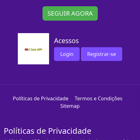
SEGUIR AGORA
Acessos
Login
Registrar-se
Políticas de Privacidade
Termos e Condições
Sitemap
Políticas de Privacidade