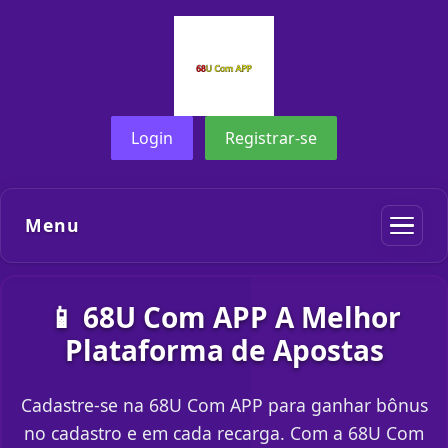
Login
Registrar-se
Menu
📱 68U Com APP A Melhor
Plataforma de Apostas
Cadastre-se na 68U Com APP para ganhar bônus
no cadastro e em cada recarga. Com a 68U Com