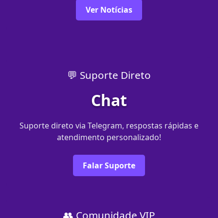
Ver Notícias
💬 Suporte Direto
Chat
Suporte direto via Telegram, respostas rápidas e
atendimento personalizado!
Falar Suporte
👥 Comunidade VIP