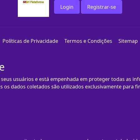
Login
Registrar-se
Políticas de Privacidade
Termos e Condições
Sitemap
de
de seus usuários e está empenhada em proteger todas as in
 os dados coletados são utilizados exclusivamente para fi