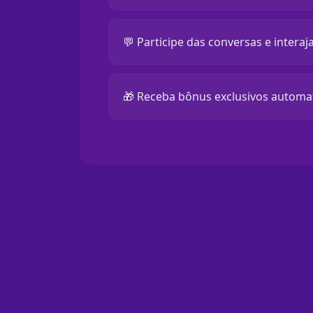
💬 Participe das conversas e interaj
🎁 Receba bônus exclusivos autom