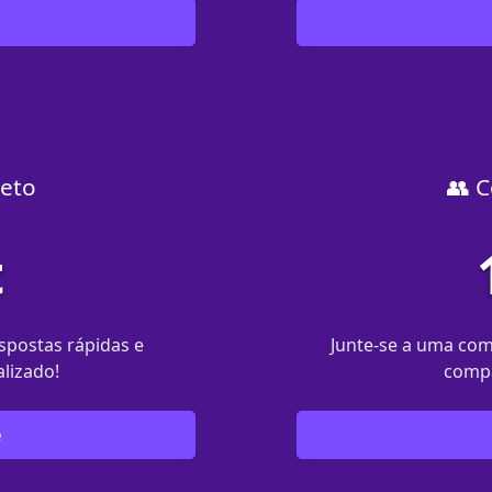
reto
👥 
t
espostas rápidas e
Junte-se a uma com
lizado!
compa
e