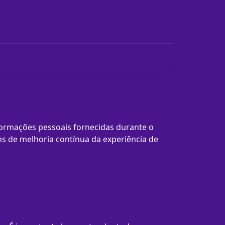
formações pessoais fornecidas durante o
ns de melhoria contínua da experiência de