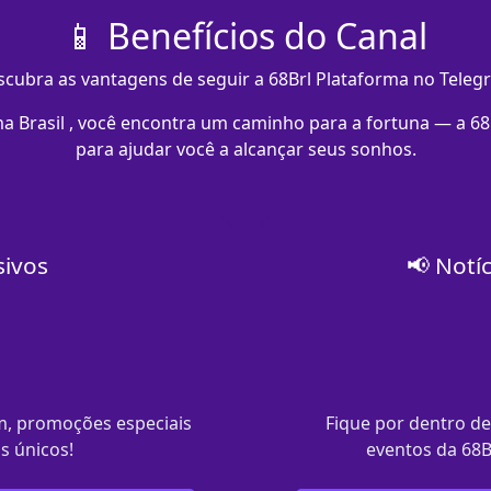
📱 Benefícios do Canal
cubra as vantagens de seguir a 68Brl Plataforma no Teleg
a Brasil , você encontra um caminho para a fortuna — a 6
para ajudar você a alcançar seus sonhos.
sivos
📢 Notí
m, promoções especiais
Fique por dentro d
s únicos!
eventos da 68B