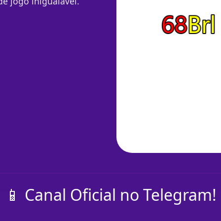
e jogo inigualável.
📱 Canal Oficial no Telegram!