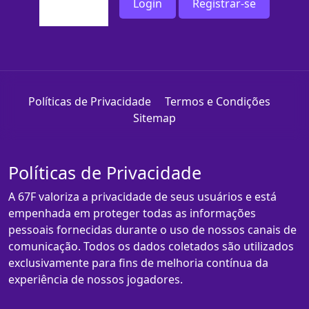
Login
Registrar-se
Políticas de Privacidade
Termos e Condições
Sitemap
Políticas de Privacidade
A 67F valoriza a privacidade de seus usuários e está
empenhada em proteger todas as informações
pessoais fornecidas durante o uso de nossos canais de
comunicação. Todos os dados coletados são utilizados
exclusivamente para fins de melhoria contínua da
experiência de nossos jogadores.