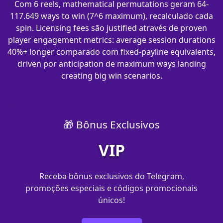
Com 6 reels, mathematical permutations geram 64-
117.649 ways to win (7^6 maximum), recalculado cada
spin. Licensing fees são justified através de proven
player engagement metrics: average session durations
40%+ longer comparado com fixed-payline equivalents,
driven por anticipation de maximum ways landing
creating big win scenarios.
🎁 Bônus Exclusivos
VIP
Receba bônus exclusivos do Telegram,
promoções especiais e códigos promocionais
únicos!