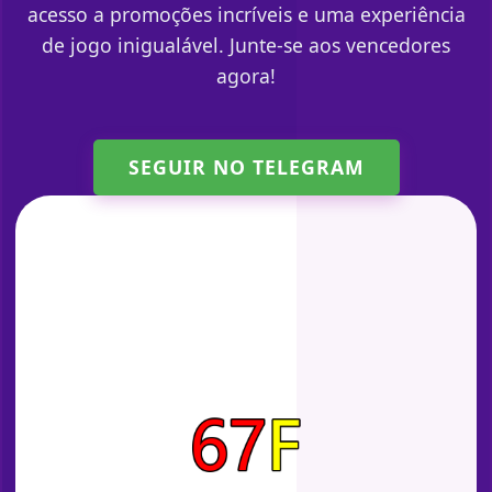
acesso a promoções incríveis e uma experiência
de jogo inigualável. Junte-se aos vencedores
agora!
SEGUIR NO TELEGRAM