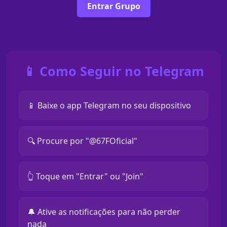
Entrar Grupo
📱 Como Seguir no Telegram
📱 Baixe o app Telegram no seu dispositivo
🔍 Procure por "@67FOficial"
👆 Toque em "Entrar" ou "Join"
🔔 Ative as notificações para não perder
nada