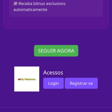
🎁 Receba bônus exclusivos
automaticamente
SEGUIR AGORA
Acessos
Login
Registrar-se