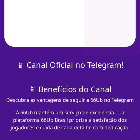
📱 Canal Oficial no Telegram!
📱 Benefícios do Canal
Descubra as vantagens de seguir a 66Ub no Telegram
A 66Ub mantém um serviço de excelência — a
plataforma 66Ub Brasil prioriza a satisfação dos
jogadores e cuida de cada detalhe com dedicação.