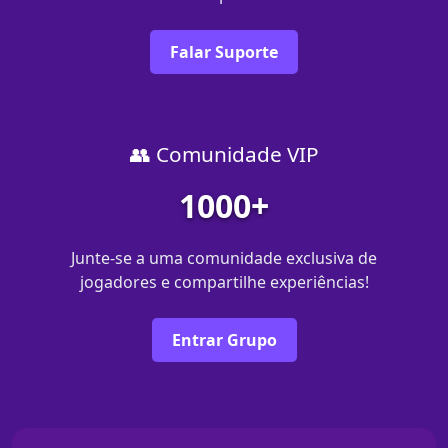
Falar Suporte
👥 Comunidade VIP
1000+
Junte-se a uma comunidade exclusiva de
jogadores e compartilhe experiências!
Entrar Grupo