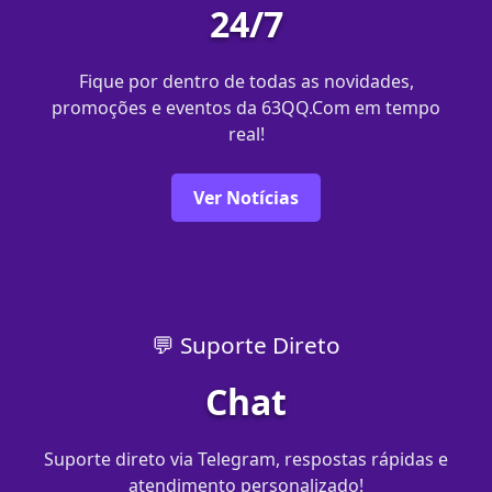
24/7
Fique por dentro de todas as novidades,
promoções e eventos da 63QQ.Com em tempo
real!
Ver Notícias
💬 Suporte Direto
Chat
Suporte direto via Telegram, respostas rápidas e
atendimento personalizado!