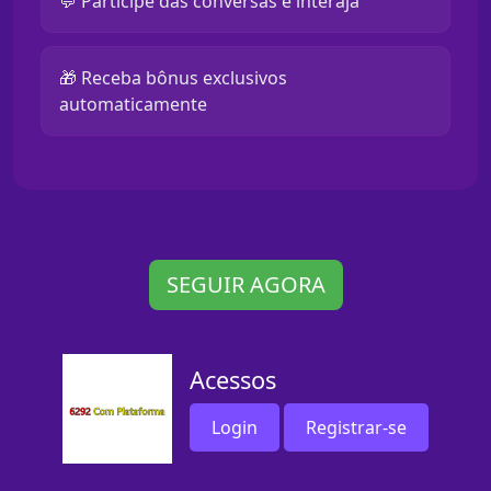
💬 Participe das conversas e interaja
🎁 Receba bônus exclusivos
automaticamente
SEGUIR AGORA
Acessos
Login
Registrar-se