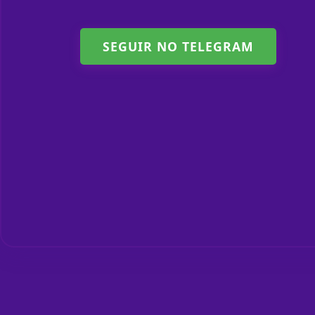
SEGUIR NO TELEGRAM