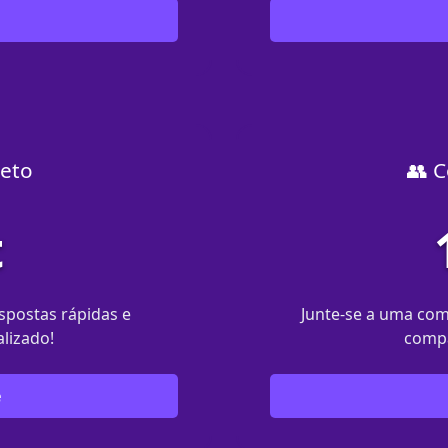
reto
👥 
t
espostas rápidas e
Junte-se a uma com
lizado!
compa
e