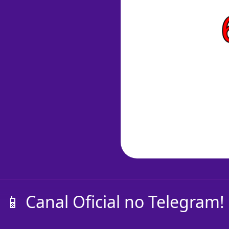
📱 Canal Oficial no Telegram!