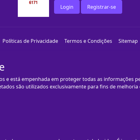
Login
Registrar-se
Políticas de Privacidade
Termos e Condições
Sitemap
de
rios e está empenhada em proteger todas as informações p
tados são utilizados exclusivamente para fins de melhoria