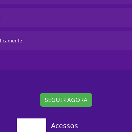
a
aticamente
SEGUIR AGORA
Acessos