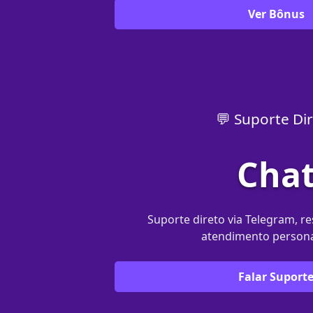
Ver Bônus
💬 Suporte Di
Cha
Suporte direto via Telegram, r
atendimento persona
Falar Suport