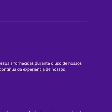
essoais fornecidas durante o uso de nossos
 contínua da experiência de nossos