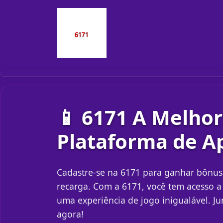
📱 6171 A Melhor
Plataforma de A
Cadastre-se na 6171 para ganhar bônus
recarga. Com a 6171, você tem acesso a
uma experiência de jogo inigualável. J
agora!