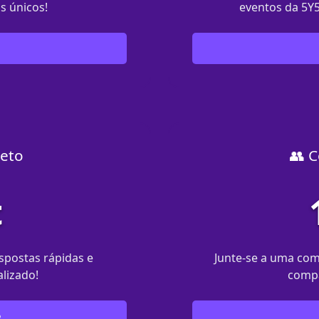
s únicos!
eventos da 5Y
reto
👥 
t
espostas rápidas e
Junte-se a uma com
lizado!
compa
e