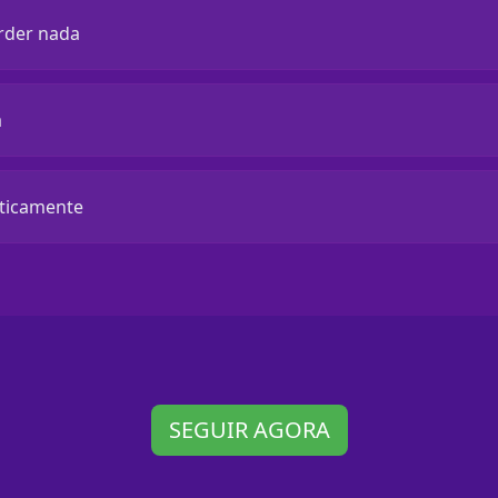
erder nada
a
aticamente
SEGUIR AGORA