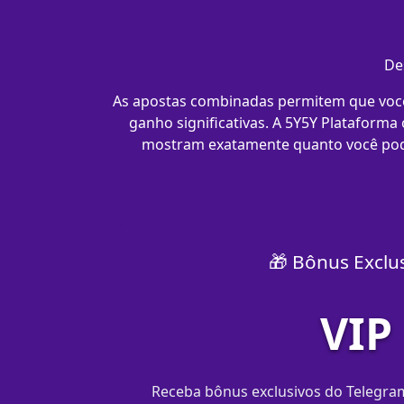
De
As apostas combinadas permitem que você
ganho significativas. A 5Y5Y Plataform
mostram exatamente quanto você pod
🎁 Bônus Exclu
VIP
Receba bônus exclusivos do Telegra