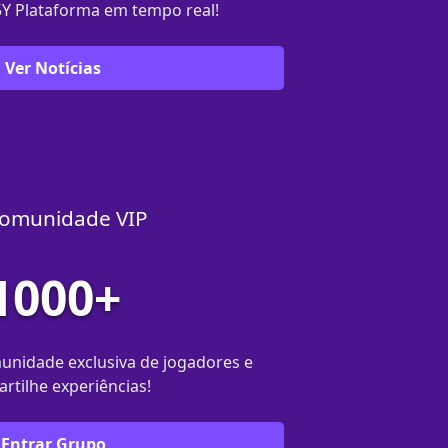
5Y Plataforma em tempo real!
Ver Notícias
Comunidade VIP
1000+
unidade exclusiva de jogadores e
rtilhe experiências!
Entrar Grupo