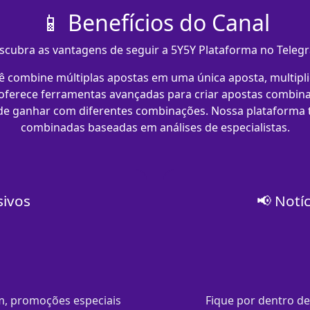
📱 Benefícios do Canal
scubra as vantagens de seguir a 5Y5Y Plataforma no Teleg
 combine múltiplas apostas em uma única aposta, multipli
a oferece ferramentas avançadas para criar apostas combina
e ganhar com diferentes combinações. Nossa plataforma 
combinadas baseadas em análises de especialistas.
sivos
📢 Notí
m, promoções especiais
Fique por dentro d