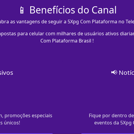
📱 Benefícios do Canal
bra as vantagens de seguir a 5Xpg Com Plataforma no Te
postas para celular com milhares de usuários ativos diari
Com Plataforma Brasil !
sivos
📢 Notí
m, promoções especiais
Fique por dentro d
s únicos!
eventos da 5Xpg 