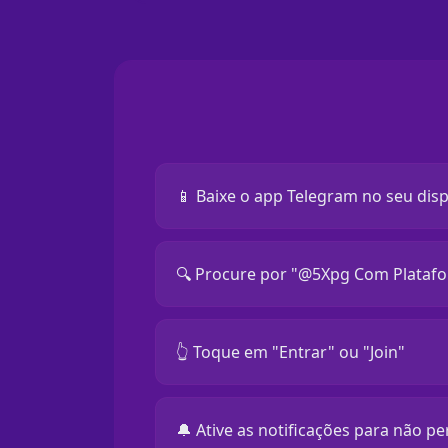
📱 Baixe o app Telegram no seu disp
🔍 Procure por "@5Xpg Com Platafo
👆 Toque em "Entrar" ou "Join"
🔔 Ative as notificações para não p