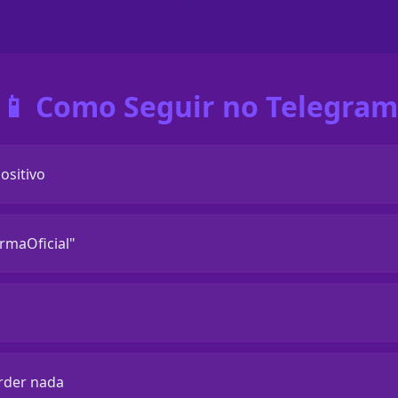
📱 Como Seguir no Telegram
ositivo
rmaOficial"
erder nada