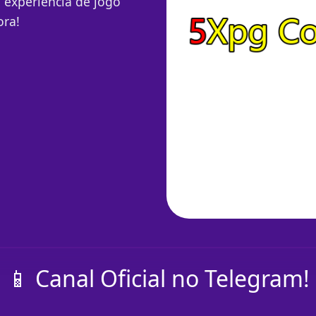
 experiência de jogo
ora!
📱 Canal Oficial no Telegram!