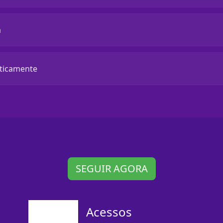
a
aticamente
SEGUIR AGORA
Acessos