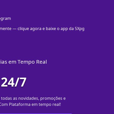
legram
amente — clique agora e baixe o app da 5Xpg
cias em Tempo Real
24/7
e todas as novidades, promoções e
Com Plataforma em tempo real!