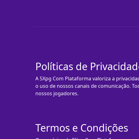
Políticas de Privacida
A 5Xpg Com Plataforma valoriza a privacid
o uso de nossos canais de comunicação. Tod
nossos jogadores.
Termos e Condições