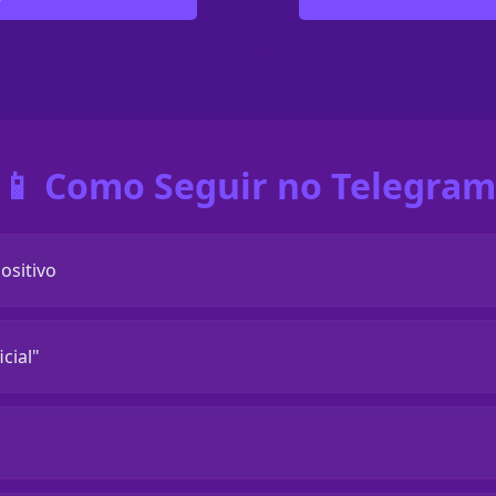
📱 Como Seguir no Telegram
ositivo
cial"