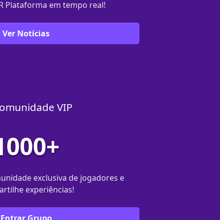
R Plataforma em tempo real!
Ver Notícias
Comunidade VIP
1000+
unidade exclusiva de jogadores e
rtilhe experiências!
Entrar Grupo