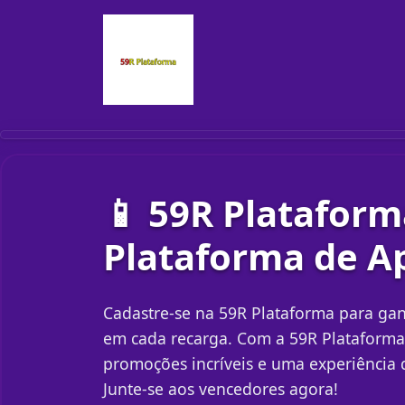
📱 59R Platafor
Plataforma de A
Cadastre-se na 59R Plataforma para ga
em cada recarga. Com a 59R Plataforma
promoções incríveis e uma experiência d
Junte-se aos vencedores agora!