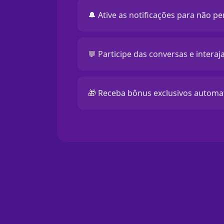
🔔 Ative as notificações para não p
💬 Participe das conversas e interaj
🎁 Receba bônus exclusivos autom