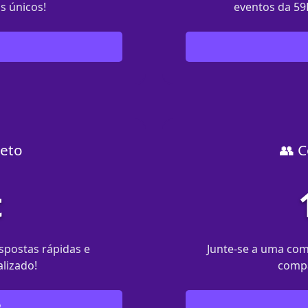
s únicos!
eventos da 59
reto
👥 
t
espostas rápidas e
Junte-se a uma com
lizado!
compa
e