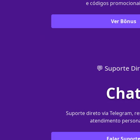
e códigos promocionai
Ver Bônus
💬 Suporte Di
Cha
Suporte direto via Telegram, r
atendimento persona
Falar Suport