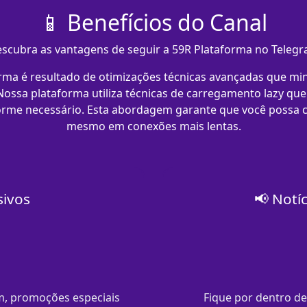
📱 Benefícios do Canal
scubra as vantagens de seguir a 59R Plataforma no Teleg
rma é resultado de otimizações técnicas avançadas que 
ossa plataforma utiliza técnicas de carregamento lazy qu
forme necessário. Esta abordagem garante que você possa 
mesmo em conexões mais lentas.
sivos
📢 Notí
m, promoções especiais
Fique por dentro d