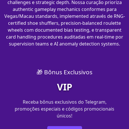
challenges e strategic depth. Nossa curação prioriza
authentic gameplay mechanics conformes para
Vegas/Macau standards, implemented através de RNG-
certified shoe shufflers, precision-balanced roulette
wheels com documented bias testing, e transparent
card handling procedures auditadas em real-time por
supervision teams e AI anomaly detection systems.
🎁 Bônus Exclusivos
VIP
Receba bônus exclusivos do Telegram,
promoções especiais e códigos promocionais
únicos!