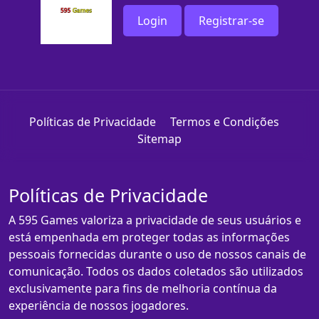
Login
Registrar-se
Políticas de Privacidade
Termos e Condições
Sitemap
Políticas de Privacidade
A 595 Games valoriza a privacidade de seus usuários e
está empenhada em proteger todas as informações
pessoais fornecidas durante o uso de nossos canais de
comunicação. Todos os dados coletados são utilizados
exclusivamente para fins de melhoria contínua da
experiência de nossos jogadores.