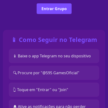
Entrar Grupo
📱 Como Seguir no Telegram
📱 Baixe o app Telegram no seu dispositivo
🔍 Procure por "@595 GamesOficial"
👆 Toque em "Entrar" ou "Join"
🔔 Ative as notificações para não perder