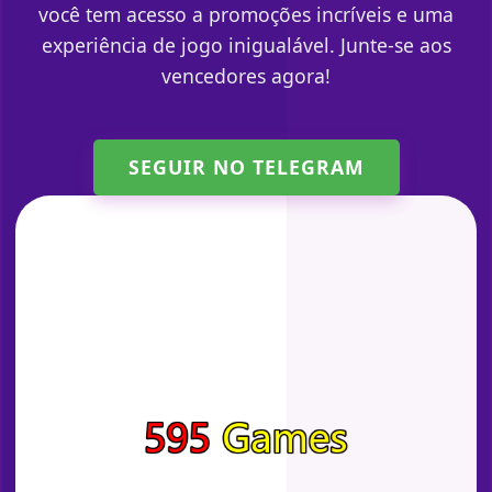
você tem acesso a promoções incríveis e uma
experiência de jogo inigualável. Junte-se aos
vencedores agora!
SEGUIR NO TELEGRAM