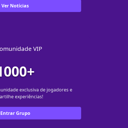
Ver Notícias
Comunidade VIP
1000+
unidade exclusiva de jogadores e
rtilhe experiências!
Entrar Grupo