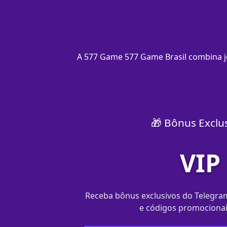
A 577 Game 577 Game Brasil combina jo
🎁 Bônus Exclu
VIP
Receba bônus exclusivos do Telegra
e códigos promocionai