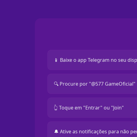
📱 Baixe o app Telegram no seu disp
🔍 Procure por "@577 GameOficial"
👆 Toque em "Entrar" ou "Join"
🔔 Ative as notificações para não p