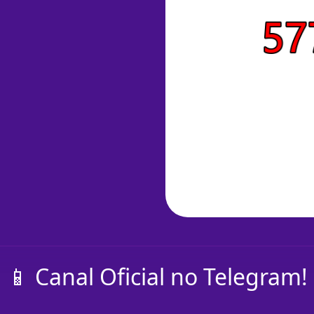
📱 Canal Oficial no Telegram!