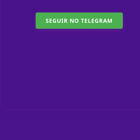
SEGUIR NO TELEGRAM