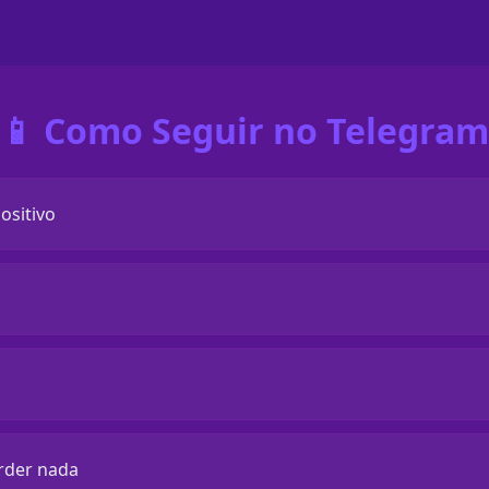
📱 Como Seguir no Telegram
ositivo
erder nada