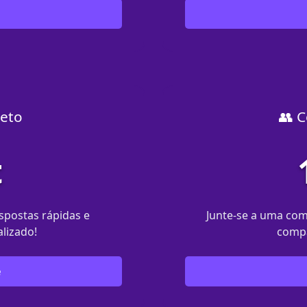
reto
👥 
t
espostas rápidas e
Junte-se a uma com
lizado!
compa
e