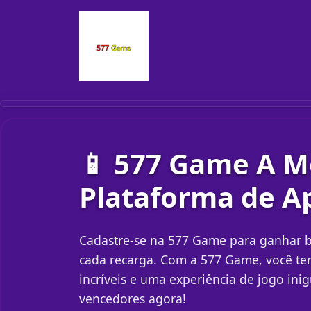
📱 577 Game A M
Plataforma de A
Cadastre-se na 577 Game para ganhar 
cada recarga. Com a 577 Game, você t
incríveis e uma experiência de jogo inig
vencedores agora!