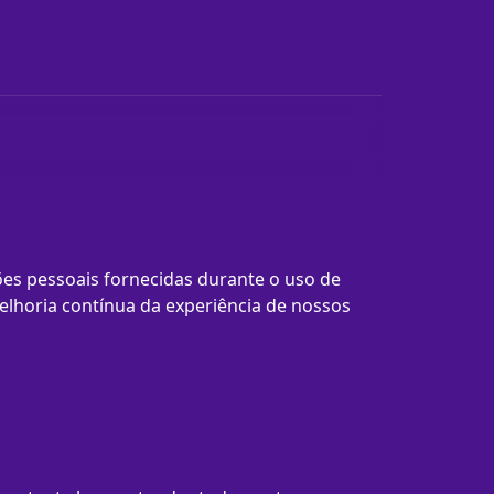
es pessoais fornecidas durante o uso de
elhoria contínua da experiência de nossos