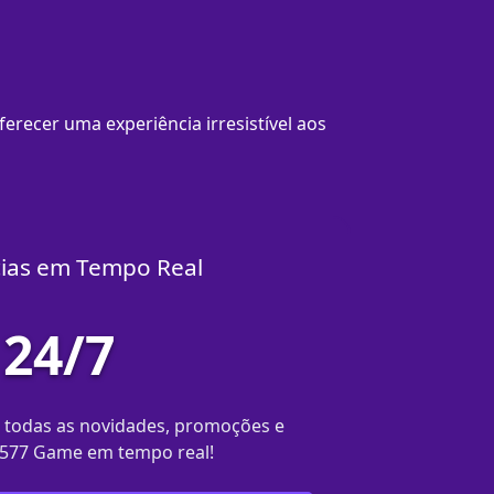
recer uma experiência irresistível aos
cias em Tempo Real
24/7
e todas as novidades, promoções e
 577 Game em tempo real!