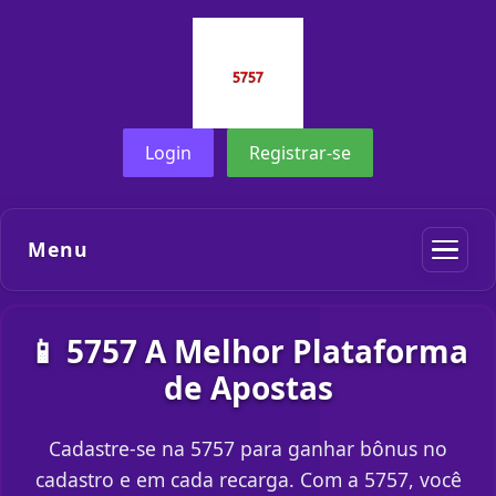
Login
Registrar-se
Menu
📱 5757 A Melhor Plataforma
de Apostas
Cadastre-se na 5757 para ganhar bônus no
cadastro e em cada recarga. Com a 5757, você