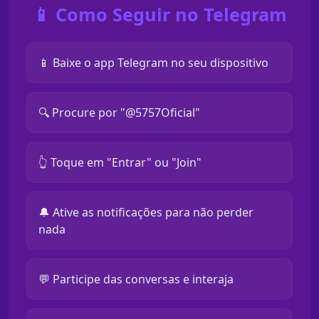
📱 Como Seguir no Telegram
📱 Baixe o app Telegram no seu dispositivo
🔍 Procure por "@5757Oficial"
👆 Toque em "Entrar" ou "Join"
🔔 Ative as notificações para não perder
nada
💬 Participe das conversas e interaja