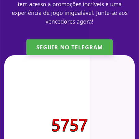
tem acesso a promoções incríveis e uma
experiência de jogo inigualável. Junte-se aos
vencedores agora!
SEGUIR NO TELEGRAM