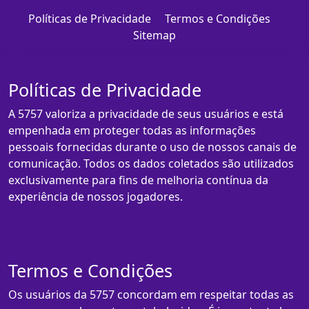
Políticas de Privacidade
Termos e Condições
Sitemap
Políticas de Privacidade
A 5757 valoriza a privacidade de seus usuários e está
empenhada em proteger todas as informações
pessoais fornecidas durante o uso de nossos canais de
comunicação. Todos os dados coletados são utilizados
exclusivamente para fins de melhoria contínua da
experiência de nossos jogadores.
Termos e Condições
Os usuários da 5757 concordam em respeitar todas as