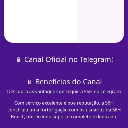
📱 Canal Oficial no Telegram!
📱 Benefícios do Canal
Descubra as vantagens de seguir a 56H no Telegram
Com serviço excelente e boa reputação, a 56H
construiu uma forte ligação com os usuários da 56H
Brasil , oferecendo suporte completo e dedicado.