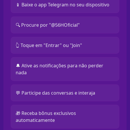
📱 Baixe o app Telegram no seu dispositivo
🔍 Procure por "@56HOficial"
👆 Toque em "Entrar" ou "Join"
🔔 Ative as notificações para não perder
nada
💬 Participe das conversas e interaja
🎁 Receba bônus exclusivos
automaticamente