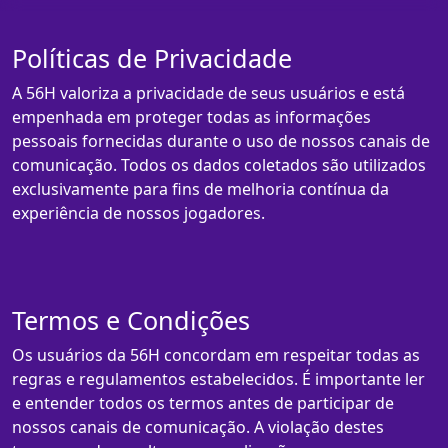
Políticas de Privacidade
A 56H valoriza a privacidade de seus usuários e está
empenhada em proteger todas as informações
pessoais fornecidas durante o uso de nossos canais de
comunicação. Todos os dados coletados são utilizados
exclusivamente para fins de melhoria contínua da
experiência de nossos jogadores.
Termos e Condições
Os usuários da 56H concordam em respeitar todas as
regras e regulamentos estabelecidos. É importante ler
e entender todos os termos antes de participar de
nossos canais de comunicação. A violação destes