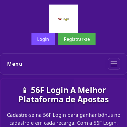
Login
Registrar-se
Menu
📱 56F Login A Melhor
Plataforma de Apostas
Cadastre-se na 56F Login para ganhar bônus no
cadastro e em cada recarga. Com a 56F Login,