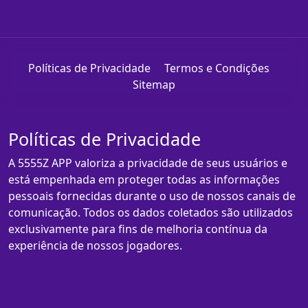
Políticas de Privacidade
Termos e Condições
Sitemap
Políticas de Privacidade
A 5555Z APP valoriza a privacidade de seus usuários e
está empenhada em proteger todas as informações
pessoais fornecidas durante o uso de nossos canais de
comunicação. Todos os dados coletados são utilizados
exclusivamente para fins de melhoria contínua da
experiência de nossos jogadores.