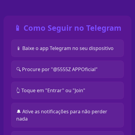
📱 Como Seguir no Telegram
📱 Baixe o app Telegram no seu dispositivo
🔍 Procure por "@5555Z APPOficial"
👆 Toque em "Entrar" ou "Join"
🔔 Ative as notificações para não perder
nada