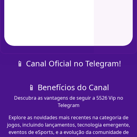
📱 Canal Oficial no Telegram!
📱 Benefícios do Canal
Descubra as vantagens de seguir a 5526 Vip no
Telegram
Explore as novidades mais recentes na categoria de
jogos, incluindo lançamentos, tecnologia emergente,
eventos de eSports, e a evolução da comunidade de