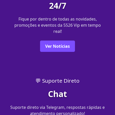
24/7
Fique por dentro de todas as novidades,
promoções e eventos da 5526 Vip em tempo
real!
Ver Notícias
💬 Suporte Direto
Chat
Suporte direto via Telegram, respostas rápidas e
atendimento personalizado!