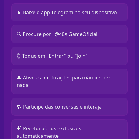
📱 Baixe o app Telegram no seu dispositivo
🔍 Procure por "@48X GameOficial"
👆 Toque em "Entrar" ou "Join"
🔔 Ative as notificações para não perder
nada
💬 Participe das conversas e interaja
🎁 Receba bônus exclusivos
automaticamente