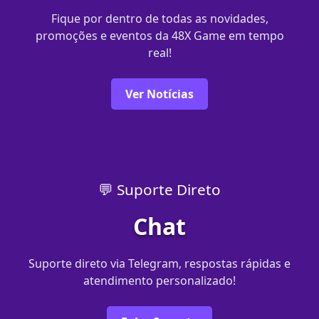
Fique por dentro de todas as novidades,
promoções e eventos da 48X Game em tempo
real!
Ver Notícias
💬 Suporte Direto
Chat
Suporte direto via Telegram, respostas rápidas e
atendimento personalizado!