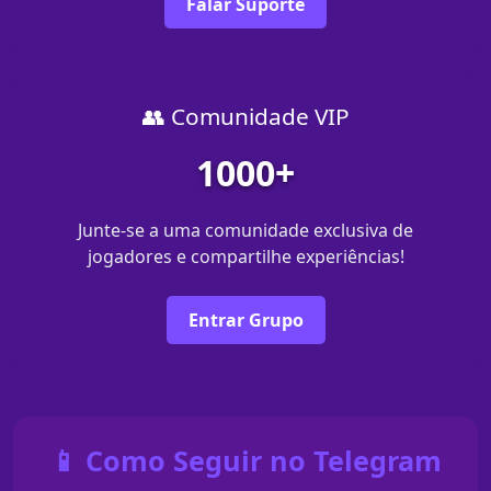
Falar Suporte
👥 Comunidade VIP
1000+
Junte-se a uma comunidade exclusiva de
jogadores e compartilhe experiências!
Entrar Grupo
📱 Como Seguir no Telegram