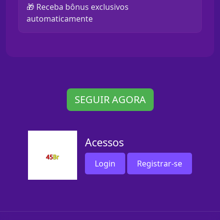
🎁 Receba bônus exclusivos
automaticamente
SEGUIR AGORA
Acessos
Login
Registrar-se