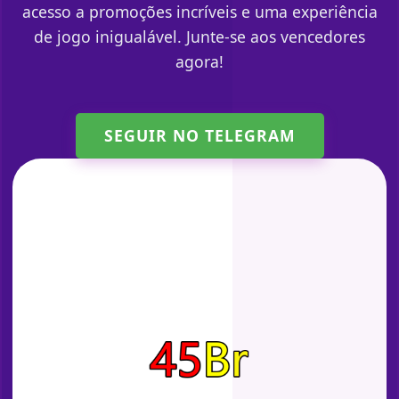
acesso a promoções incríveis e uma experiência
de jogo inigualável. Junte-se aos vencedores
agora!
SEGUIR NO TELEGRAM