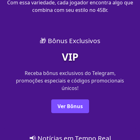
Com essa variedade, cada jogador encontra algo que
combina com seu estilo no 45Br.
🎁 Bônus Exclusivos
VIP
Receba bônus exclusivos do Telegram,
promoções especiais e códigos promocionais
únicos!
Ver Bônus
📢 Notícias em Tempo Real