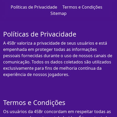
Políticas de Privacidade
Termos e Condições
Sitemap
Políticas de Privacidade
A 45Br valoriza a privacidade de seus usuários e está
empenhada em proteger todas as informações
pessoais fornecidas durante o uso de nossos canais de
comunicação. Todos os dados coletados são utilizados
exclusivamente para fins de melhoria contínua da
experiência de nossos jogadores.
Termos e Condições
Os usuários da 45Br concordam em respeitar todas as