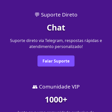
💬 Suporte Direto
Chat
Suporte direto via Telegram, respostas rápidas e
atendimento personalizado!
Falar Suporte
👥 Comunidade VIP
1000+