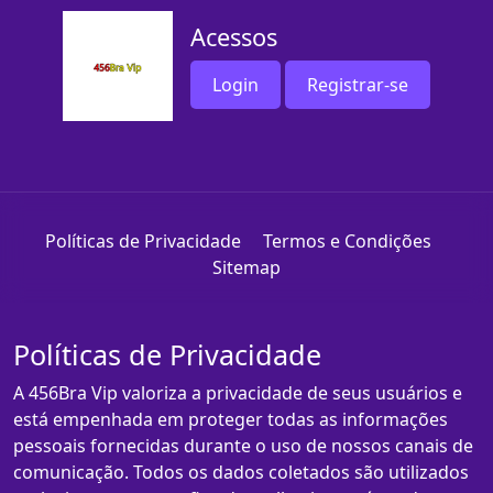
Acessos
Login
Registrar-se
Políticas de Privacidade
Termos e Condições
Sitemap
Políticas de Privacidade
A 456Bra Vip valoriza a privacidade de seus usuários e
está empenhada em proteger todas as informações
pessoais fornecidas durante o uso de nossos canais de
comunicação. Todos os dados coletados são utilizados