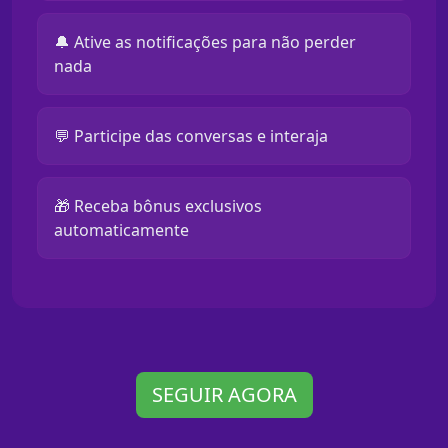
🔔 Ative as notificações para não perder
nada
💬 Participe das conversas e interaja
🎁 Receba bônus exclusivos
automaticamente
SEGUIR AGORA