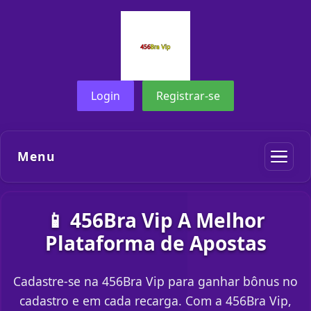
Login
Registrar-se
Menu
📱 456Bra Vip A Melhor
Plataforma de Apostas
Cadastre-se na 456Bra Vip para ganhar bônus no
cadastro e em cada recarga. Com a 456Bra Vip,