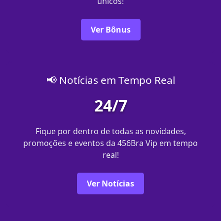
únicos!
Ver Bônus
📢 Notícias em Tempo Real
24/7
Fique por dentro de todas as novidades,
promoções e eventos da 456Bra Vip em tempo
real!
Ver Notícias