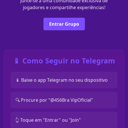
Junte-se a uma comunidade exclusiva de
jogadores e compartilhe experiências!
Entrar Grupo
📱 Como Seguir no Telegram
📱 Baixe o app Telegram no seu dispositivo
🔍 Procure por "@456Bra VipOficial"
👆 Toque em "Entrar" ou "Join"