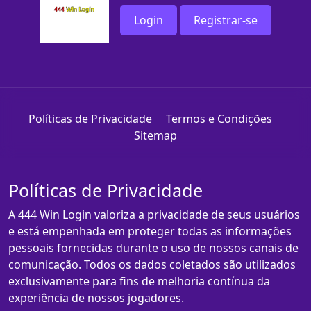
Login
Registrar-se
Políticas de Privacidade
Termos e Condições
Sitemap
Políticas de Privacidade
A 444 Win Login valoriza a privacidade de seus usuários
e está empenhada em proteger todas as informações
pessoais fornecidas durante o uso de nossos canais de
comunicação. Todos os dados coletados são utilizados
exclusivamente para fins de melhoria contínua da
experiência de nossos jogadores.